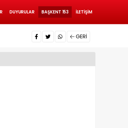
R
DUYURULAR
BAŞKENT 153
İLETIŞIM
GERI