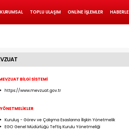
KURUMSAL
TOPLU ULAŞIM
ONLINE İŞLEMLER
HABERLE
EVZUAT
 MEVZUAT BİLGİ SİSTEMİ
https://www.mevzuat.gov.tr
. YÖNETMELİKLER
Kuruluş - Görev ve Çalışma Esaslarına İlişkin Yönetmelik
EGO Genel Müdürlüğü Teftiş Kurulu Yönetmeliği