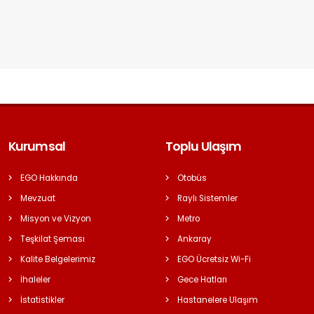
Kurumsal
Toplu Ulaşım
EGO Hakkında
Otobüs
Mevzuat
Raylı Sistemler
Misyon ve Vizyon
Metro
Teşkilat Şeması
Ankaray
Kalite Belgelerimiz
EGO Ücretsiz Wi-Fi
İhaleler
Gece Hatları
İstatistikler
Hastanelere Ulaşım