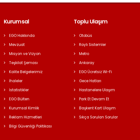
Kurumsal
Toplu Ulaşım
EGO Hakkında
Otobüs
Mevzuat
Raylı Sistemler
Misyon ve Vizyon
Metro
Teşkilat Şeması
Ankaray
Kalite Belgelerimiz
EGO Ücretsiz Wi-Fi
İhaleler
Gece Hatları
İstatistikler
Hastanelere Ulaşım
EGO Bülten
Park Et Devam Et
Kurumsal Kimlik
Başkent Kart Ulaşım
Reklam Hizmetleri
Sıkça Sorulan Sorular
Bilgi Güvenliği Politikası