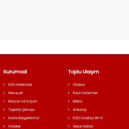
Kurumsal
Toplu Ulaşım
EGO Hakkında
Otobüs
Mevzuat
Raylı Sistemler
Misyon ve Vizyon
Metro
Teşkilat Şeması
Ankaray
Kalite Belgelerimiz
EGO Ücretsiz Wi-Fi
İhaleler
Gece Hatları