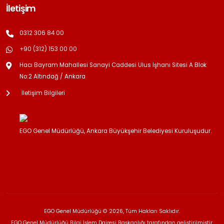
İletişim
0312 306 84 00
+90 (312) 153 00 00
Hacı Bayram Mahallesi Sanayi Caddesi Ulus İşhanı Sitesi A Blok
No:2 Altındağ / Ankara
İletişim Bilgileri
EGO Genel Müdürlüğü, Ankara Büyükşehir Belediyesi Kuruluşudur.
EGO Genel Müdürlüğü © 2026, Tüm Hakları Saklıdır.
EGO Genel Müdürlüğü Bilgi İşlem Dairesi Başkanlığı tarafından geliştirilmiştir.