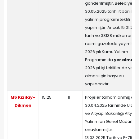
gönderilmiştir. Belediyece
30.05.2025 tarihi itibari ile
yatırım programı teklifi
yapılmıştır. Ancak 15.01.202
tarih ve 33138 mükerrer sayı
resmi gazetede yayımlan
2026 yılı Kamu Yatırım
Programın da
yer almamı
2026 yıl içi teklifler de yer
alması için başvuru
yapılacaktır.
M5 Kızılay-
15,25
11
Projeler tamamlanmış olu
Dikmen
30.04.2025 tarihinde Ulaşt
ve Altyapı Bakanlığı Altyapı
Yatırımları Genel Müdürlü
onaylanmıştır.
13.03.2025 Tarih ve E-710111