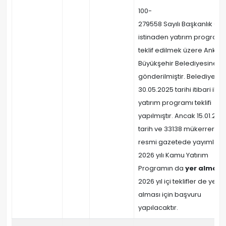
100-
279558 Sayılı Başkanlık Olu
istinaden yatırım program
teklif edilmek üzere Ankar
Büyükşehir Belediyesine
gönderilmiştir. Belediyece
30.05.2025 tarihi itibari ile
yatırım programı teklifi
yapılmıştır. Ancak 15.01.202
tarih ve 33138 mükerrer sayı
resmi gazetede yayımlan
2026 yılı Kamu Yatırım
Programın da
yer almamı
2026 yıl içi teklifler de yer
alması için başvuru
yapılacaktır.