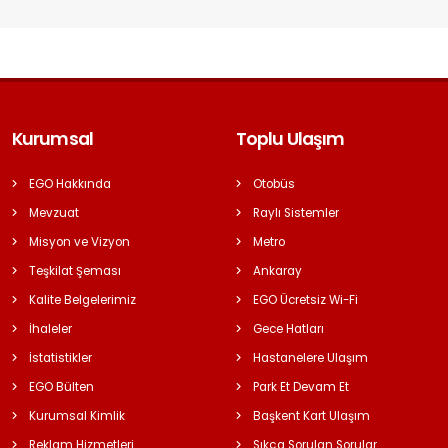
Kurumsal
Toplu Ulaşım
EGO Hakkında
Otobüs
Mevzuat
Raylı Sistemler
Misyon ve Vizyon
Metro
Teşkilat Şeması
Ankaray
Kalite Belgelerimiz
EGO Ücretsiz Wi-Fi
İhaleler
Gece Hatları
İstatistikler
Hastanelere Ulaşım
EGO Bülten
Park Et Devam Et
Kurumsal Kimlik
Başkent Kart Ulaşım
Reklam Hizmetleri
Sıkça Sorulan Sorular