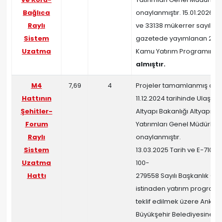
Bağlıca
onaylanmıştır. 15.01.2026 ta
Raylı
ve 33138 mükerrer sayılı r
Sistem
gazetede yayımlanan 2026 
Uzatma
Kamu Yatırım Programın d
almıştır.
M4
7,69
4
Projeler tamamlanmış olu
Hattının
11.12.2024 tarihinde Ulaştır
Şehitler-
Altyapı Bakanlığı Altyapı
Forum
Yatırımları Genel Müdürlü
Raylı
onaylanmıştır.
Sistem
13.03.2025 Tarih ve E-710111
Uzatma
100-
Hattı
279558 Sayılı Başkanlık Olu
istinaden yatırım program
teklif edilmek üzere Ankar
Büyükşehir Belediyesine