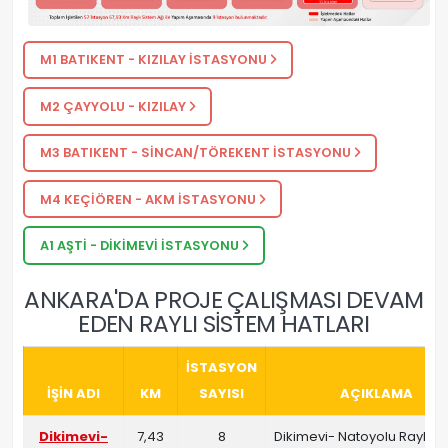
M1 BATIKENT - KIZILAY İSTASYONU
M2 ÇAYYOLU - KIZILAY
M3 BATIKENT - SİNCAN/TÖREKENT İSTASYONU
M4 KEÇİÖREN - AKM İSTASYONU
A1 AŞTİ - DİKİMEVİ İSTASYONU
ANKARA'DA PROJE ÇALIŞMASI DEVAM
EDEN RAYLI SİSTEM HATLARI
İSTASYON
İŞİN ADI
KM
SAYISI
AÇIKLAMA
Dikimevi-
7,43
8
Dikimevi- Natoyolu Raylı S