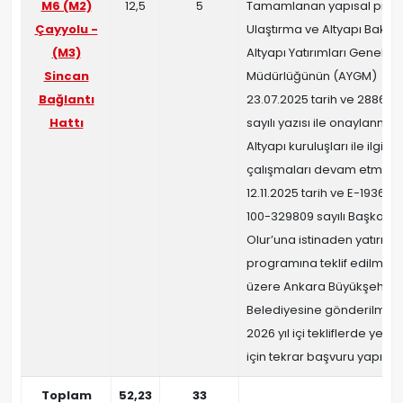
M6 (M2)
12,5
5
Tamamlanan yapısal proje
Çayyolu -
Ulaştırma ve Altyapı Bakanl
(M3)
Altyapı Yatırımları Genel
Sincan
Müdürlüğünün (AYGM)
Bağlantı
23.07.2025 tarih ve 2886871
Hattı
sayılı yazısı ile onaylanmıştı
Altyapı kuruluşları ile ilgili 
çalışmaları devam etmekte
12.11.2025 tarih ve E-193669
100-329809 sayılı Başkanlık
Olur’una istinaden yatırım
programına teklif edilmek
üzere Ankara Büyükşehir
Belediyesine gönderilmiştir
2026 yıl içi tekliflerde yer 
için tekrar başvuru yapılaca
Toplam
52,23
33