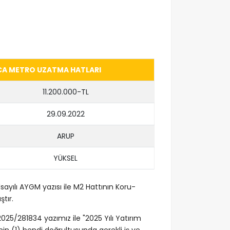
CA METRO UZATMA HATLARI
11.200.000-TL
29.09.2022
ARUP
YÜKSEL
1sayılı AYGM yazısı ile M2 Hattının Koru-
tır.
2025/281834 yazımız ile "2025 Yılı Yatırım
n (1) bendi doğrultusunda gerekli iş ve