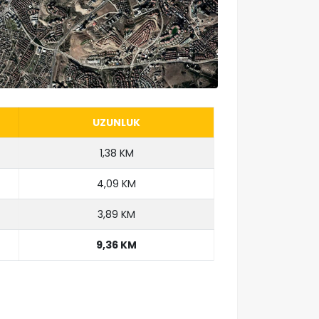
UZUNLUK
1,38 KM
4,09 KM
3,89 KM
9,36 KM