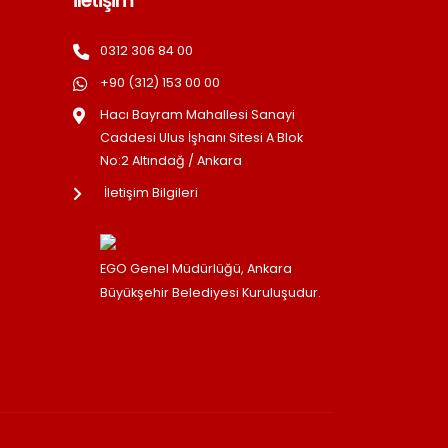
İletişim
0312 306 84 00
+90 (312) 153 00 00
Hacı Bayram Mahallesi Sanayi
Caddesi Ulus İşhanı Sitesi A Blok
No:2 Altındağ / Ankara
İletişim Bilgileri
EGO Genel Müdürlüğü, Ankara
Büyükşehir Belediyesi Kuruluşudur.