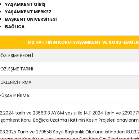
YAŞAMKENT GİRİŞ
YAŞAMKENT MERKEZ
BAŞKENT ÜNİVERSİTESİ
BAĞLICA
M2 HATTININ KORU-YAŞAMKENT VE KORU-BAĞLI
SÖZLEŞME BEDELİ
SÖZLEŞME TARİHİ
YÜKLENİCİ FİRMA
MÜŞAVİR FİRMA
.12.2024 tarih ve 2368913 AYGM yazısı ile 14.11.2024 tarih ve 229377
şamkent Koru-Bağlıca Uzatma Hattının Kesin Projeleri onaylanmış
.03.2025 Tarih ve 279558 Sayılı Başkanlık Olur'una istinaden 18.03.
ogramının Kabulü ve Uygulanmasına Dair Karar" ın 2'nci maddesini