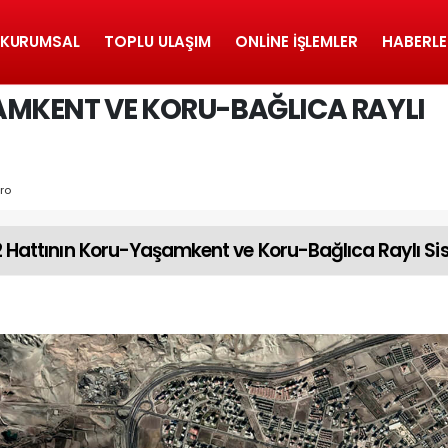
KURUMSAL
TOPLU ULAŞIM
ONLINE İŞLEMLER
HABERLE
AMKENT VE KORU-BAĞLICA RAYLI
ro
 Hattının Koru-Yaşamkent ve Koru-Bağlıca Raylı Si