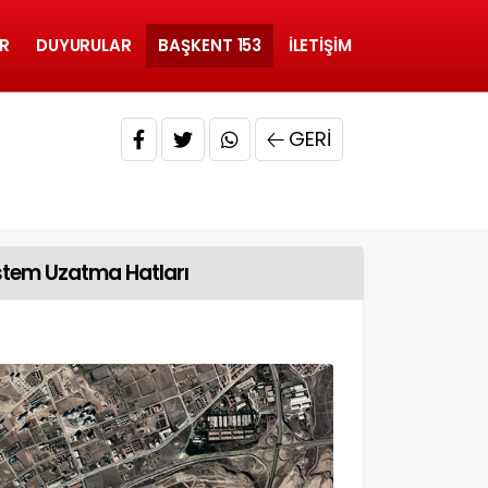
R
DUYURULAR
BAŞKENT 153
İLETIŞIM
GERI
stem Uzatma Hatları