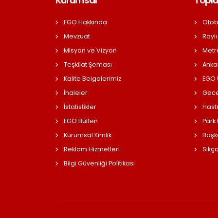
Kurumsal
Toplu
EGO Hakkında
Otob
Mevzuat
Raylı
Misyon ve Vizyon
Metr
Teşkilat Şeması
Anka
Kalite Belgelerimiz
EGO Ü
İhaleler
Gece
İstatistikler
Hast
EGO Bülten
Park
Kurumsal Kimlik
Başk
Reklam Hizmetleri
Sıkç
Bilgi Güvenliği Politikası