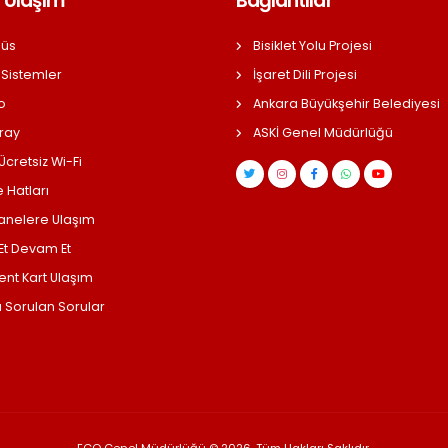
 Ulaşım
Bağlantılar
üs
Bisiklet Yolu Projesi
 Sistemler
İşaret Dili Projesi
o
Ankara Büyükşehir Belediyesi
ray
ASKİ Genel Müdürlüğü
cretsiz Wi-Fi
 Hatları
anelere Ulaşım
 Et Devam Et
ent Kart Ulaşım
a Sorulan Sorular
EGO Genel Müdürlüğü © 2026, Tüm Hakları Saklıdır.