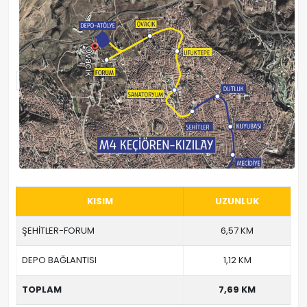
KISIM
UZUNLUK
ŞEHİTLER-FORUM
6,57 KM
DEPO BAĞLANTISI
1,12 KM
TOPLAM
7,69 KM