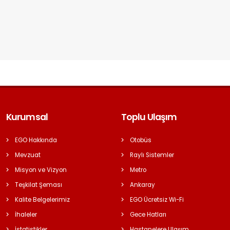
Kurumsal
Toplu Ulaşım
EGO Hakkında
Otobüs
Mevzuat
Raylı Sistemler
Misyon ve Vizyon
Metro
Teşkilat Şeması
Ankaray
Kalite Belgelerimiz
EGO Ücretsiz Wi-Fi
İhaleler
Gece Hatları
İstatistikler
Hastanelere Ulaşım