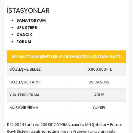
İSTASYONLAR
SANATORYUM
UFUKTEPE
OVACIK
FORUM
M4 HATTININ ŞEHİTLER-FORUM METRO UZATMA HATTI
SÖZLEŞME BEDELİ
10.900.000-TL
SÖZLEŞME TARİHİ
29.09.2022
YÜKLENİCİ FİRMA
ARUP
MÜŞAVİR FİRMA
YÜKSEL
11.12.2024 tarih ve 2368917 AYGM yazısı ile M4 Şehitler– Forum
Raylı Sistem Uzatma hattının Kesin Projeleri onaylanmıştır.