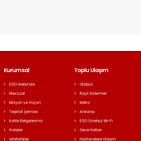
Kurumsal
Toplu Ulaşım
EGO Hakkında
Otobüs
Mevzuat
Raylı Sistemler
Misyon ve Vizyon
Metro
Teşkilat Şeması
Ankaray
Kalite Belgelerimiz
EGO Ücretsiz Wi-Fi
İhaleler
Gece Hatları
İstatistikler
Hastanelere Ulaşım