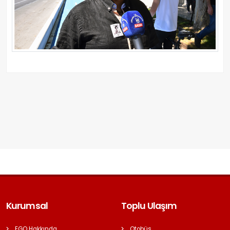
Kurumsal
Toplu Ulaşım
EGO Hakkında
Otobüs