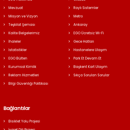
Mevzuat
Raylı Sistemler
Misyon ve Vizyon
Metro
Teşkilat Şeması
Ankaray
Kalite Belgelerimiz
EGO Ücretsiz Wi-Fi
İhaleler
Gece Hatları
İstatistikler
Hastanelere Ulaşım
EGO Bülten
Park Et Devam Et
Kurumsal Kimlik
Başkent Kart Ulaşım
Reklam Hizmetleri
Sıkça Sorulan Sorular
Bilgi Güvenliği Politikası
Bağlantılar
Bisiklet Yolu Projesi
İşaret Dili Projesi