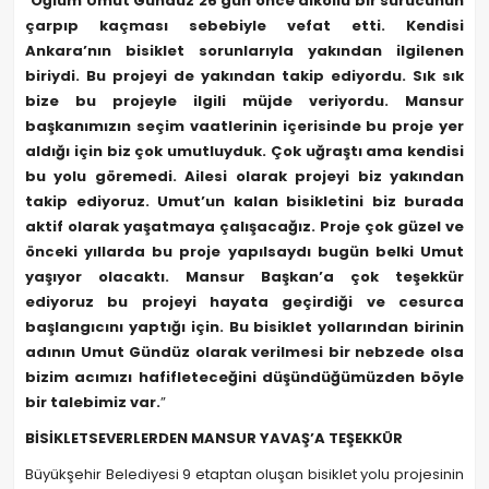
“
Oğlum Umut Gündüz 26 gün önce alkollü bir sürücünün
çarpıp kaçması sebebiyle vefat etti. Kendisi
Ankara’nın bisiklet sorunlarıyla yakından ilgilenen
biriydi. Bu projeyi de yakından takip ediyordu. Sık sık
bize bu projeyle ilgili müjde veriyordu. Mansur
başkanımızın seçim vaatlerinin içerisinde bu proje yer
aldığı için biz çok umutluyduk. Çok uğraştı ama kendisi
bu yolu göremedi. Ailesi olarak projeyi biz yakından
takip ediyoruz. Umut’un kalan bisikletini biz burada
aktif olarak yaşatmaya çalışacağız. Proje çok güzel ve
önceki yıllarda bu proje yapılsaydı bugün belki Umut
yaşıyor olacaktı. Mansur Başkan’a çok teşekkür
ediyoruz bu projeyi hayata geçirdiği ve cesurca
başlangıcını yaptığı için. Bu bisiklet yollarından birinin
adının Umut Gündüz olarak verilmesi bir nebzede olsa
bizim acımızı hafifleteceğini düşündüğümüzden böyle
bir talebimiz var.
”
BİSİKLETSEVERLERDEN MANSUR YAVAŞ’A TEŞEKKÜR
Büyükşehir Belediyesi 9 etaptan oluşan bisiklet yolu projesinin