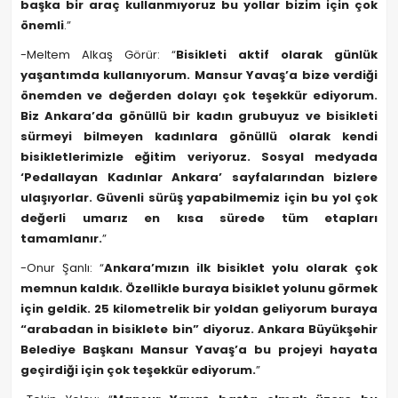
başka bir araç kullanmıyoruz bu yollar bizim için çok
önemli
.”
-Meltem Alkaş Görür: “
Bisikleti aktif olarak günlük
yaşantımda kullanıyorum. Mansur Yavaş’a bize verdiği
önemden ve değerden dolayı çok teşekkür ediyorum.
Biz Ankara’da gönüllü bir kadın grubuyuz ve bisikleti
sürmeyi bilmeyen kadınlara gönüllü olarak kendi
bisikletlerimizle eğitim veriyoruz. Sosyal medyada
‘Pedallayan Kadınlar Ankara’ sayfalarından bizlere
ulaşıyorlar. Güvenli sürüş yapabilmemiz için bu yol çok
değerli umarız en kısa sürede tüm etapları
tamamlanır.
”
-Onur Şanlı: “
Ankara’mızın ilk bisiklet yolu olarak çok
memnun kaldık. Özellikle buraya bisiklet yolunu görmek
için geldik. 25 kilometrelik bir yoldan geliyorum buraya
“arabadan in bisiklete bin” diyoruz. Ankara Büyükşehir
Belediye Başkanı Mansur Yavaş’a bu projeyi hayata
geçirdiği için çok teşekkür ediyorum.
”