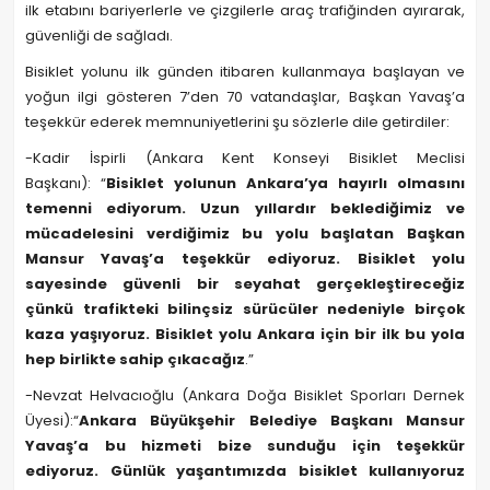
ilk etabını bariyerlerle ve çizgilerle araç trafiğinden ayırarak,
güvenliği de sağladı.
Bisiklet yolunu ilk günden itibaren kullanmaya başlayan ve
yoğun ilgi gösteren 7’den 70 vatandaşlar, Başkan Yavaş’a
teşekkür ederek memnuniyetlerini şu sözlerle dile getirdiler:
-Kadir İspirli (Ankara Kent Konseyi Bisiklet Meclisi
Başkanı): “
Bisiklet yolunun Ankara’ya hayırlı olmasını
temenni ediyorum. Uzun yıllardır beklediğimiz ve
mücadelesini verdiğimiz bu yolu başlatan Başkan
Mansur Yavaş’a teşekkür ediyoruz. Bisiklet yolu
sayesinde güvenli bir seyahat gerçekleştireceğiz
çünkü trafikteki bilinçsiz sürücüler nedeniyle birçok
kaza yaşıyoruz. Bisiklet yolu Ankara için bir ilk bu yola
hep birlikte sahip çıkacağız
.”
-Nevzat Helvacıoğlu (Ankara Doğa Bisiklet Sporları Dernek
Üyesi):“
Ankara Büyükşehir Belediye Başkanı Mansur
Yavaş’a bu hizmeti bize sunduğu için teşekkür
ediyoruz. Günlük yaşantımızda bisiklet kullanıyoruz