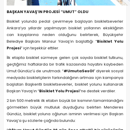
BAŞKAN YAVAŞ’IN PROJESİ “UMUT” OLDU
Bisiklet yolunda pedal çevirmeye başlayan bisikletseverler
Ankara’ya yıllardır yapılmayan bisiklet yollarının eksikliğinin
can kayıplarına neden olduğunu belirterek, Büyükşehir
Belediye Başkanı Mansur Yavaş’ın başlattığı “
Bisiklet Yolu
Projesi
” için teşekkür ettiler.
İlk etapta bisiklet sürmeye gelen çok sayıda bisiklet tutkunu,
geçtiğimiz haftalarda bir trafik kazasında hayatını kaybeden
Umut Gündüz’ü de unutmadı. “
#UmutaSesOl
” diyerek sosyal
medyada bisikletçilerin farkındalığının artması için kampanya
başlatan Başkentli bisikletseverler, bisiklet yolunu kullanarak
Başkan Yavaş’ın “
Bisiklet Yolu Projesi
”ne destek verdiler.
2 bin 500 metrelik ilk etabın büyük bir kısmının tamamlandığını
görmekten büyük mutluluk duyduğunu belirten Menderes
Gündüz, bisiklet yoluna oğlunun isminin verilmesi için Başkan
Yavaş’a şu sözlerle çağrıda bulundu: