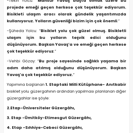
-Tekin Yolcu: “
Mansur Yavaş başta olmak üzere bu
projede emeği geçen herkese çok teşekkür ediyorum.
Bisikleti ulaşım aracı olarak gündelik yaşantımızda
kullanıyoruz. Yolların güvenliği bizim için çok önemli
.”
-Şüheda Yolcu: “
Bisiklet yolu çok güzel olmuş. Bisikletli
ulaşım için bu yolların teşvik edici olduğunu
düşünüyorum. Başkan Yavaş’a ve emeği geçen herkese
çok teşekkür ediyoruz
.”
-Vehbi Gözay: “
Bu proje sayesinde sağlıklı yaşama bir
adım daha atılmış olduğunu düşünüyorum. Başkan
Yavaş’a çok teşekkür ediyoruz.
”
Yapımına başlanan
1. Etaptaki Milli Kütüphane- Anıtkabir
bisiklet yolu güzergahının ardından yapılması planlanan diğer
güzergahlar ise şöyle:
2.Etap-Üniversiteler Güzergâhı,
3. Etap -Ümitköy-Etimesgut Güzergâhı,
4. Etap -Sıhhiye-Cebeci Güzergâhı,