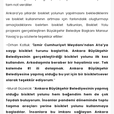
tam not verdiler.
Ankara’ya yıllardır bisiklet yolunun yapılmasını beklediklerini
ve bisiklet kullanımının artması için farkındalık oluşturmayı
amaçladıklarını belirten bisiklet tutkunları, Bisiklet Yolu
projesini gerçekleştiren Büyükşehir Belediye Başkanı Mansur
Yavaş’a şu sözlerle teşekkür ettiler:
-Orhan Kotluk: “
İzmir Cumhuriyet Meydanı’ndan Ata’ya
saygı bisiklet turunu başlattık. Ankara Büyükşehir
Belediyesinin gerçekleştirdiği bisiklet yolunu ilk kez
kullandım. Arkadaşımla beraber bir hayalimiz var. Tek
kalemde 81 ili dolaşmak. Ankara Büyükşehir
Belediyesine yapmış olduğu bu yol için bir bisikletsever
olarak teşekkür ediyorum
.’’
-Murat Güzelcik: “
Ankara Büyükşehir Belediyesinin yapmış
olduğu bisiklet yolunu hem beğendim hem de çok
faydalı buluyorum. İnsanlar pandemi döneminde toplu
taşıma araçları yerine bisiklet yolunu kullanmaya
başladılar. İnsanlara bu imkanı sağlayan Ankara