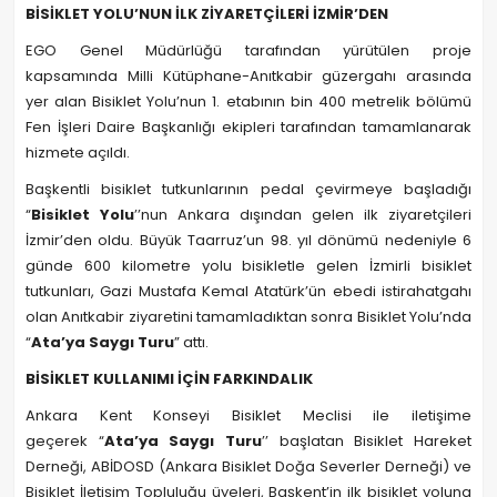
BİSİKLET YOLU’NUN İLK ZİYARETÇİLERİ İZMİR’DEN
EGO Genel Müdürlüğü tarafından yürütülen proje
kapsamında Milli Kütüphane-Anıtkabir güzergahı arasında
yer alan Bisiklet Yolu’nun 1. etabının bin 400 metrelik bölümü
Fen İşleri Daire Başkanlığı ekipleri tarafından tamamlanarak
hizmete açıldı.
Başkentli bisiklet tutkunlarının pedal çevirmeye başladığı
“
Bisiklet Yolu
’’nun Ankara dışından gelen ilk ziyaretçileri
İzmir’den oldu. Büyük Taarruz’un 98. yıl dönümü nedeniyle 6
günde 600 kilometre yolu bisikletle gelen İzmirli bisiklet
tutkunları, Gazi Mustafa Kemal Atatürk’ün ebedi istirahatgahı
olan Anıtkabir ziyaretini tamamladıktan sonra Bisiklet Yolu’nda
“
Ata’ya Saygı Turu
” attı.
BİSİKLET KULLANIMI İÇİN FARKINDALIK
Ankara Kent Konseyi Bisiklet Meclisi ile iletişime
geçerek “
Ata’ya Saygı Turu
’’ başlatan Bisiklet Hareket
Derneği, ABİDOSD (Ankara Bisiklet Doğa Severler Derneği) ve
Bisiklet İletişim Topluluğu üyeleri, Başkent’in ilk bisiklet yoluna