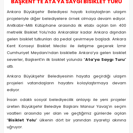
BAŞKENT'TE ATA'YA SAYGI BİSİKLET TURU
Ankara Büyükşehir Belediyesi hayatı kolaylaştıran ulaşım
projeleriyle diğer belediyelere örnek olmaya devam ediyor.
Anıtkabir-Milli Kütüphane arasında ilk etabı açılan bin 400
metrelik Bisiklet Yolu’nda Ankaralılar kadar Ankara dışından
gelen bisiklet tutkunları da pedal çevirmeye başladı. Ankara
Kent Konseyi Bisiklet Meclisi ile iletişime geçerek İzmir
Cumhuriyet Meydanı’ndan bisikletle Ankara’ya gelen bisiklet
severler, Başkent’in ilk bisiklet yolunda “
Ata’ya Saygı Turu
”
attı.
Ankara Büyükşehir Belediyesinin hayata geçirdiği ulaşım
projeleri vatandaşların hayatını kolaylaştırmaya devam
ediyor.
İnsan odaklı sosyal belediyecilik anlayışı ile yeni projeler
üreten Büyükşehir Belediye Başkanı Mansur Yavaş’ın seçim
vaatleri arasında yer alan ve geçtiğimiz günlerde açılan
“
Bisiklet Yolu
” ülkenin dört bir yanından ziyaretçi akınına
uğruyor.