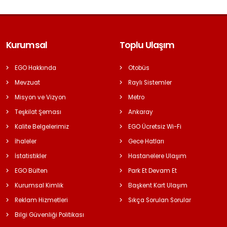
Kurumsal
Toplu Ulaşım
EGO Hakkında
Otobüs
Mevzuat
Raylı Sistemler
Misyon ve Vizyon
Metro
Teşkilat Şeması
Ankaray
Kalite Belgelerimiz
EGO Ücretsiz Wi-Fi
İhaleler
Gece Hatları
İstatistikler
Hastanelere Ulaşım
EGO Bülten
Park Et Devam Et
Kurumsal Kimlik
Başkent Kart Ulaşım
Reklam Hizmetleri
Sıkça Sorulan Sorular
Bilgi Güvenliği Politikası