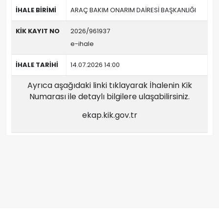
İHALE BİRİMİ
ARAÇ BAKIM ONARIM DAİRESİ BAŞKANLIĞI
KİK KAYIT NO
2026/961937
e-ihale
İHALE TARİHİ
14.07.2026 14:00
Ayrıca aşağıdaki linki tıklayarak İhalenin Kik
Numarası ile detaylı bilgilere ulaşabilirsiniz.
ekap.kik.gov.tr