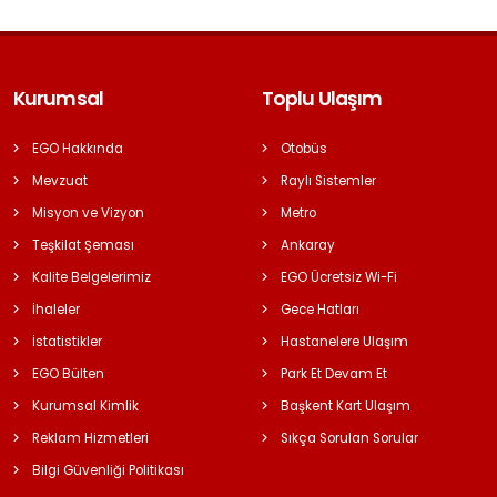
Kurumsal
Toplu Ulaşım
EGO Hakkında
Otobüs
Mevzuat
Raylı Sistemler
Misyon ve Vizyon
Metro
Teşkilat Şeması
Ankaray
Kalite Belgelerimiz
EGO Ücretsiz Wi-Fi
İhaleler
Gece Hatları
İstatistikler
Hastanelere Ulaşım
EGO Bülten
Park Et Devam Et
Kurumsal Kimlik
Başkent Kart Ulaşım
Reklam Hizmetleri
Sıkça Sorulan Sorular
Bilgi Güvenliği Politikası