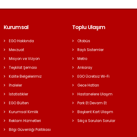
Kurumsal
Toplu Ulaşım
EGO Hakkında
Otobüs
Mevzuat
Raylı Sistemler
Misyon ve Vizyon
Metro
Teşkilat Şeması
Ankaray
Kalite Belgelerimiz
EGO Ücretsiz Wi-Fi
İhaleler
Gece Hatları
İstatistikler
Hastanelere Ulaşım
EGO Bülten
Park Et Devam Et
Kurumsal Kimlik
Başkent Kart Ulaşım
Reklam Hizmetleri
Sıkça Sorulan Sorular
Bilgi Güvenliği Politikası