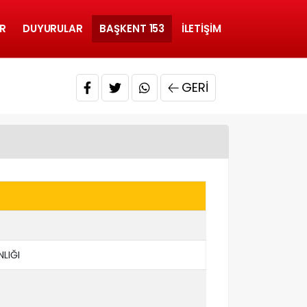
R
DUYURULAR
BAŞKENT 153
İLETIŞIM
GERI
LIĞI