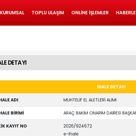
KURUMSAL
TOPLU ULAŞIM
ONLINE İŞLEMLER
HABERLE
ALE DETAYI
İHALE DETAYI
İHALE ADI
MUHTELİF EL ALETLERİ ALIMI
İHALE BİRİMİ
ARAÇ BAKIM ONARIM DAİRESİ BAŞKAN
KİK KAYIT NO
2026/924672
e-ihale