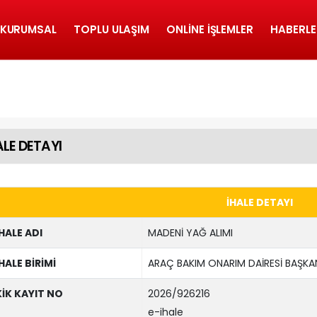
KURUMSAL
TOPLU ULAŞIM
ONLINE İŞLEMLER
HABERLE
ALE DETAYI
İHALE DETAYI
İHALE ADI
MADENİ YAĞ ALIMI
İHALE BİRİMİ
ARAÇ BAKIM ONARIM DAİRESİ BAŞKAN
KİK KAYIT NO
2026/926216
e-ihale