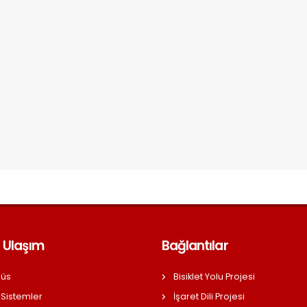
 Ulaşım
Bağlantılar
üs
Bisiklet Yolu Projesi
 Sistemler
İşaret Dili Projesi