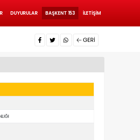
R
DUYURULAR
BAŞKENT 153
İLETIŞIM
GERI
LIĞI