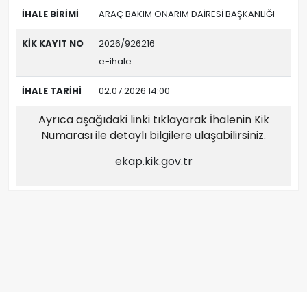
İHALE BİRİMİ
ARAÇ BAKIM ONARIM DAİRESİ BAŞKANLIĞI
KİK KAYIT NO
2026/926216
e-ihale
İHALE TARİHİ
02.07.2026 14:00
Ayrıca aşağıdaki linki tıklayarak İhalenin Kik
Numarası ile detaylı bilgilere ulaşabilirsiniz.
ekap.kik.gov.tr