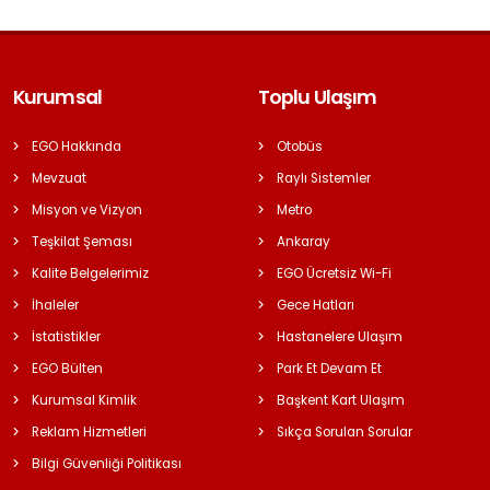
Kurumsal
Toplu Ulaşım
EGO Hakkında
Otobüs
Mevzuat
Raylı Sistemler
Misyon ve Vizyon
Metro
Teşkilat Şeması
Ankaray
Kalite Belgelerimiz
EGO Ücretsiz Wi-Fi
İhaleler
Gece Hatları
İstatistikler
Hastanelere Ulaşım
EGO Bülten
Park Et Devam Et
Kurumsal Kimlik
Başkent Kart Ulaşım
Reklam Hizmetleri
Sıkça Sorulan Sorular
Bilgi Güvenliği Politikası