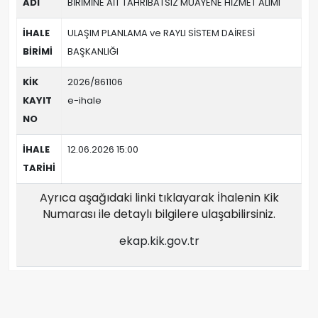
ADI
BİRİMİNE AİT TAHRİBATSIZ MUAYENE HİZMET ALIMI
İHALE
ULAŞIM PLANLAMA ve RAYLI SİSTEM DAİRESİ
BİRİMİ
BAŞKANLIĞI
KİK
2026/861106
KAYIT
e-ihale
NO
İHALE
12.06.2026 15:00
TARİHİ
Ayrıca aşağıdaki linki tıklayarak İhalenin Kik
Numarası ile detaylı bilgilere ulaşabilirsiniz.
ekap.kik.gov.tr