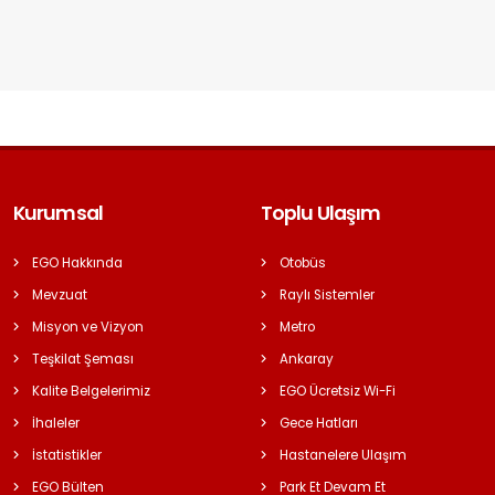
Kurumsal
Toplu Ulaşım
EGO Hakkında
Otobüs
Mevzuat
Raylı Sistemler
Misyon ve Vizyon
Metro
Teşkilat Şeması
Ankaray
Kalite Belgelerimiz
EGO Ücretsiz Wi-Fi
İhaleler
Gece Hatları
İstatistikler
Hastanelere Ulaşım
EGO Bülten
Park Et Devam Et