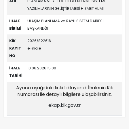
ADI
PLANLAMA VE YOLCU BİLGİLENDİRME SİSTEMİ
YAZILIMLARININ GELİŞTİRİLMESİ HİZMET ALIMI
İHALE
ULAŞIM PLANLAMA ve RAYLI SİSTEM DAİRESİ
BİRİMİ
BAŞKANLIĞI
KİK
2026/822616
KAYIT
e-ihale
NO
İHALE
10.06.2026 15:00
TARİHİ
Ayrıca aşağıdaki linki tıklayarak İhalenin Kik
Numarası ile detaylı bilgilere ulaşabilirsiniz.
ekap.kik.gov.tr