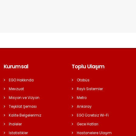
Kurumsal
Toplu Ulaşım
EGO Hakkında
Otobüs
Mevzuat
Raylı Sistemler
Misyon ve Vizyon
Metro
Teşkilat Şeması
Ankaray
Kalite Belgelerimiz
EGO Ücretsiz Wi-Fi
İhaleler
Gece Hatları
İstatistikler
Hastanelere Ulaşım