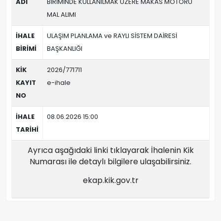
ADI
BİRİMİNDE KULLANILMAK ÜZERE MAKAS MOTORU
MAL ALIMI
İHALE
ULAŞIM PLANLAMA ve RAYLI SİSTEM DAİRESİ
BİRİMİ
BAŞKANLIĞI
KİK
2026/771711
KAYIT
e-ihale
NO
İHALE
08.06.2026 15:00
TARİHİ
Ayrıca aşağıdaki linki tıklayarak İhalenin Kik
Numarası ile detaylı bilgilere ulaşabilirsiniz.
ekap.kik.gov.tr