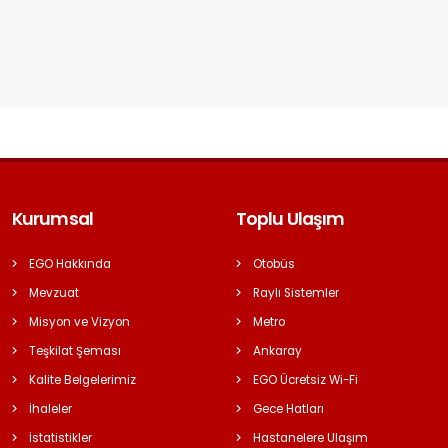
Kurumsal
Toplu Ulaşım
EGO Hakkında
Otobüs
Mevzuat
Raylı Sistemler
Misyon ve Vizyon
Metro
Teşkilat Şeması
Ankaray
Kalite Belgelerimiz
EGO Ücretsiz Wi-Fi
İhaleler
Gece Hatları
İstatistikler
Hastanelere Ulaşım