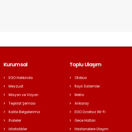
Kurumsal
Toplu Ulaşım
EGO Hakkında
Otobüs
Mevzuat
Raylı Sistemler
Misyon ve Vizyon
Metro
Teşkilat Şeması
Ankaray
Kalite Belgelerimiz
EGO Ücretsiz Wi-Fi
İhaleler
Gece Hatları
İstatistikler
Hastanelere Ulaşım