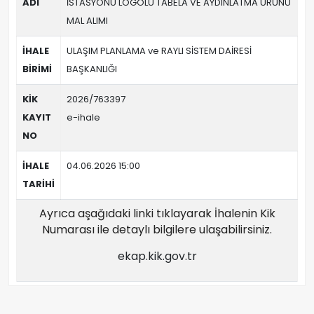
ADI
İSTASYONU LOGOLU TABELA VE AYDINLATMA ÜRÜNÜ
MAL ALIMI
İHALE
ULAŞIM PLANLAMA ve RAYLI SİSTEM DAİRESİ
BİRİMİ
BAŞKANLIĞI
KİK
2026/763397
KAYIT
e-ihale
NO
İHALE
04.06.2026 15:00
TARİHİ
Ayrıca aşağıdaki linki tıklayarak İhalenin Kik
Numarası ile detaylı bilgilere ulaşabilirsiniz.
ekap.kik.gov.tr