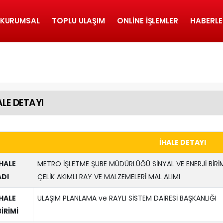
KURUMSAL
TOPLU ULAŞIM
ONLINE İŞLEMLER
HABERLE
ALE DETAYI
İHALE DETAYI
İHALE
METRO İŞLETME ŞUBE MÜDÜRLÜĞÜ SİNYAL VE ENERJİ BİRİ
ADI
ÇELİK AKIMLI RAY VE MALZEMELERİ MAL ALIMI
İHALE
ULAŞIM PLANLAMA ve RAYLI SİSTEM DAİRESİ BAŞKANLIĞI
BİRİMİ