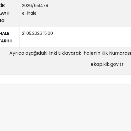
KİK
2026/651478
KAYIT
e-ihale
NO
İHALE
21.05.2026 15:00
TARİHİ
Ayrıca aşağıdaki linki tıklayarak İhalenin Kik Numarası il
ekap.kik.gov.tr