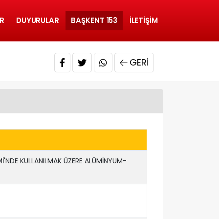
R
DUYURULAR
BAŞKENT 153
İLETIŞIM
GERI
Mİ'NDE KULLANILMAK ÜZERE ALÜMİNYUM-