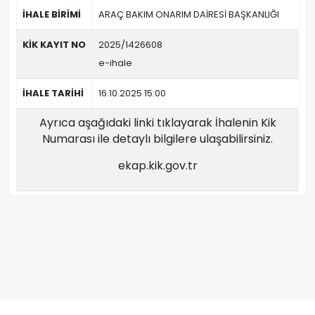
İHALE BİRİMİ
ARAÇ BAKIM ONARIM DAİRESİ BAŞKANLIĞI
KİK KAYIT NO
2025/1426608
e-ihale
İHALE TARİHİ
16.10.2025 15:00
Ayrıca aşağıdaki linki tıklayarak İhalenin Kik
Numarası ile detaylı bilgilere ulaşabilirsiniz.
ekap.kik.gov.tr