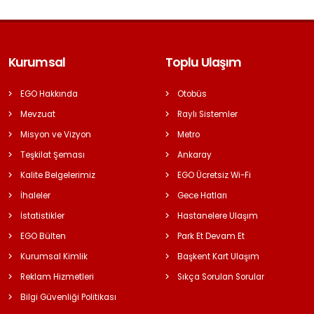
Kurumsal
Toplu Ulaşım
EGO Hakkında
Otobüs
Mevzuat
Raylı Sistemler
Misyon ve Vizyon
Metro
Teşkilat Şeması
Ankaray
Kalite Belgelerimiz
EGO Ücretsiz Wi-Fi
İhaleler
Gece Hatları
İstatistikler
Hastanelere Ulaşım
EGO Bülten
Park Et Devam Et
Kurumsal Kimlik
Başkent Kart Ulaşım
Reklam Hizmetleri
Sıkça Sorulan Sorular
Bilgi Güvenliği Politikası