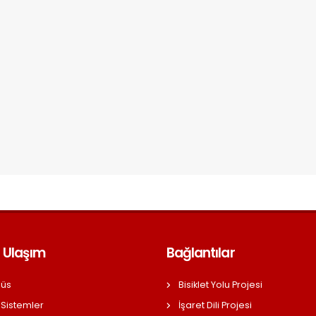
 Ulaşım
Bağlantılar
üs
Bisiklet Yolu Projesi
 Sistemler
İşaret Dili Projesi