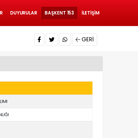
R
DUYURULAR
BAŞKENT 153
İLETIŞIM
GERI
LIMI
LIĞI