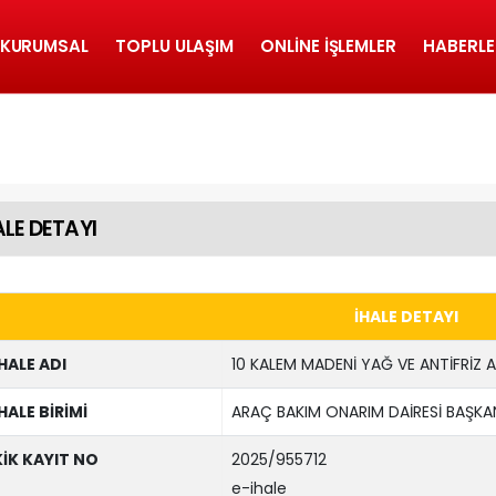
KURUMSAL
TOPLU ULAŞIM
ONLINE İŞLEMLER
HABERLE
ALE DETAYI
İHALE DETAYI
İHALE ADI
10 KALEM MADENİ YAĞ VE ANTİFRİZ A
İHALE BİRİMİ
ARAÇ BAKIM ONARIM DAİRESİ BAŞKAN
KİK KAYIT NO
2025/955712
e-ihale