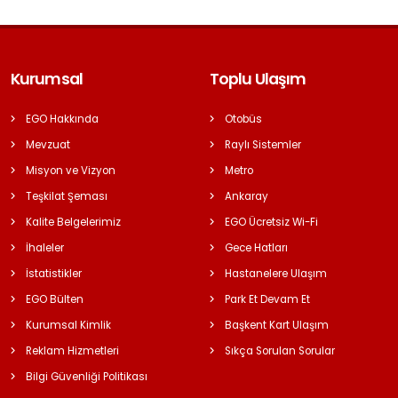
Kurumsal
Toplu Ulaşım
EGO Hakkında
Otobüs
Mevzuat
Raylı Sistemler
Misyon ve Vizyon
Metro
Teşkilat Şeması
Ankaray
Kalite Belgelerimiz
EGO Ücretsiz Wi-Fi
İhaleler
Gece Hatları
İstatistikler
Hastanelere Ulaşım
EGO Bülten
Park Et Devam Et
Kurumsal Kimlik
Başkent Kart Ulaşım
Reklam Hizmetleri
Sıkça Sorulan Sorular
Bilgi Güvenliği Politikası