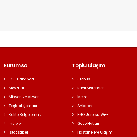
Kurumsal
Toplu Ulaşım
EGO Hakkında
Otobüs
Mevzuat
Raylı Sistemler
Misyon ve Vizyon
Metro
Teşkilat Şeması
Ankaray
Kalite Belgelerimiz
EGO Ücretsiz Wi-Fi
İhaleler
Gece Hatları
İstatistikler
Hastanelere Ulaşım