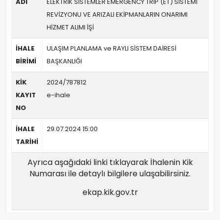
ADI
ELEKTRİK SİSTEMLER EMERGENCY TRİP (ET) SİSTEMİ
REVİZYONU VE ARIZALI EKİPMANLARIN ONARIMI
HİZMET ALIMI İŞİ
İHALE
ULAŞIM PLANLAMA ve RAYLI SİSTEM DAİRESİ
BİRİMİ
BAŞKANLIĞI
KİK
2024/787812
KAYIT
e-ihale
NO
İHALE
29.07.2024 15:00
TARİHİ
Ayrıca aşağıdaki linki tıklayarak İhalenin Kik
Numarası ile detaylı bilgilere ulaşabilirsiniz.
ekap.kik.gov.tr