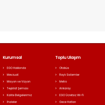
Kurumsal
Toplu Ulaşım
EGO Hakkında
Otobüs
Mevzuat
Raylı Sistemler
Misyon ve Vizyon
Metro
Teşkilat Şeması
Ankaray
Kalite Belgelerimiz
EGO Ücretsiz Wi-Fi
İhaleler
Gece Hatları