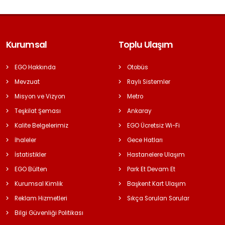
Kurumsal
Toplu Ulaşım
EGO Hakkında
Otobüs
Mevzuat
Raylı Sistemler
Misyon ve Vizyon
Metro
Teşkilat Şeması
Ankaray
Kalite Belgelerimiz
EGO Ücretsiz Wi-Fi
İhaleler
Gece Hatları
İstatistikler
Hastanelere Ulaşım
EGO Bülten
Park Et Devam Et
Kurumsal Kimlik
Başkent Kart Ulaşım
Reklam Hizmetleri
Sıkça Sorulan Sorular
Bilgi Güvenliği Politikası