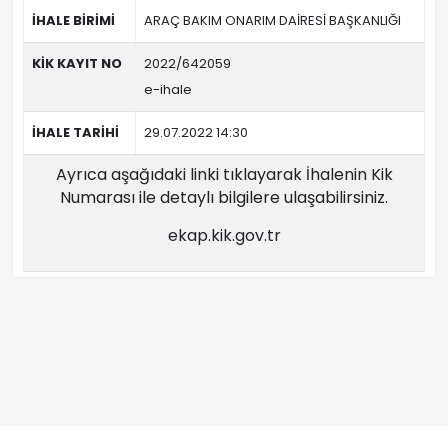
İHALE BİRİMİ
ARAÇ BAKIM ONARIM DAİRESİ BAŞKANLIĞI
KİK KAYIT NO
2022/642059
e-ihale
İHALE TARİHİ
29.07.2022 14:30
Ayrıca aşağıdaki linki tıklayarak İhalenin Kik
Numarası ile detaylı bilgilere ulaşabilirsiniz.
ekap.kik.gov.tr