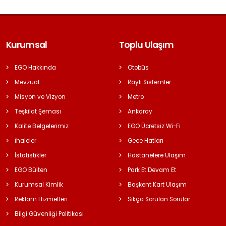
Kurumsal
Toplu Ulaşım
EGO Hakkında
Otobüs
Mevzuat
Raylı Sistemler
Misyon ve Vizyon
Metro
Teşkilat Şeması
Ankaray
Kalite Belgelerimiz
EGO Ücretsiz Wi-Fi
İhaleler
Gece Hatları
İstatistikler
Hastanelere Ulaşım
EGO Bülten
Park Et Devam Et
Kurumsal Kimlik
Başkent Kart Ulaşım
Reklam Hizmetleri
Sıkça Sorulan Sorular
Bilgi Güvenliği Politikası