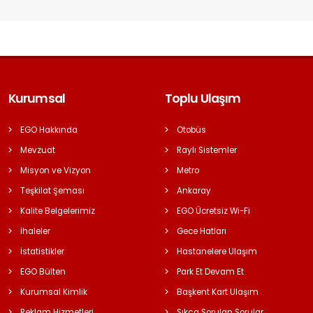
Kurumsal
Toplu Ulaşım
EGO Hakkında
Otobüs
Mevzuat
Raylı Sistemler
Misyon ve Vizyon
Metro
Teşkilat Şeması
Ankaray
Kalite Belgelerimiz
EGO Ücretsiz Wi-Fi
İhaleler
Gece Hatları
İstatistikler
Hastanelere Ulaşım
EGO Bülten
Park Et Devam Et
Kurumsal Kimlik
Başkent Kart Ulaşım
Reklam Hizmetleri
Sıkça Sorulan Sorular