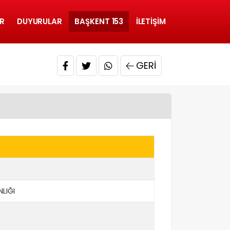
R
DUYURULAR
BAŞKENT 153
İLETIŞIM
GERI
LIĞI