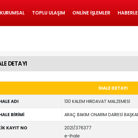
KURUMSAL
TOPLU ULAŞIM
ONLINE İŞLEMLER
HABERLE
ALE DETAYI
İHALE DETAYI
İHALE ADI
130 KALEM HIRDAVAT MALZEMESİ
İHALE BİRİMİ
ARAÇ BAKIM ONARIM DAİRESİ BAŞKAN
KİK KAYIT NO
2021/376377
e-ihale