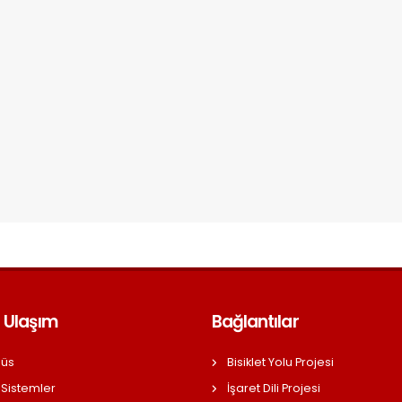
 Ulaşım
Bağlantılar
üs
Bisiklet Yolu Projesi
 Sistemler
İşaret Dili Projesi