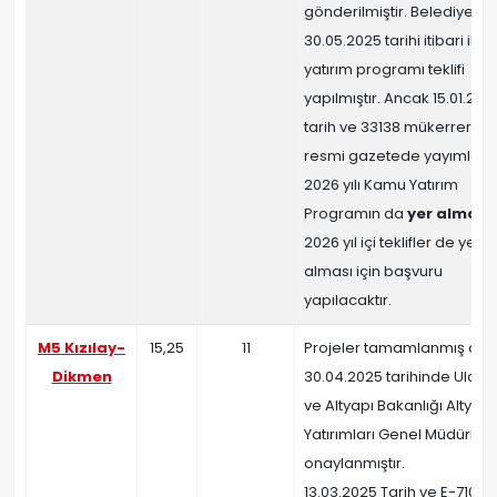
gönderilmiştir. Belediyece
30.05.2025 tarihi itibari ile
yatırım programı teklifi
yapılmıştır. Ancak 15.01.202
tarih ve 33138 mükerrer sayı
resmi gazetede yayımlan
2026 yılı Kamu Yatırım
Programın da
yer almamı
2026 yıl içi teklifler de yer
alması için başvuru
yapılacaktır.
M5 Kızılay-
15,25
11
Projeler tamamlanmış olu
Dikmen
30.04.2025 tarihinde Ulaşt
ve Altyapı Bakanlığı Altyapı
Yatırımları Genel Müdürlü
onaylanmıştır.
13.03.2025 Tarih ve E-710111