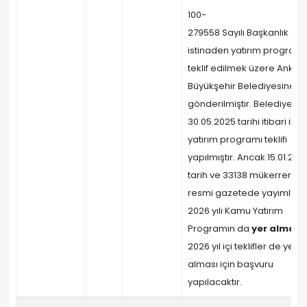
100-
279558 Sayılı Başkanlık Olu
istinaden yatırım program
teklif edilmek üzere Ankar
Büyükşehir Belediyesine
gönderilmiştir. Belediyece
30.05.2025 tarihi itibari ile
yatırım programı teklifi
yapılmıştır. Ancak 15.01.202
tarih ve 33138 mükerrer sayı
resmi gazetede yayımlan
2026 yılı Kamu Yatırım
Programın da
yer almamı
2026 yıl içi teklifler de yer
alması için başvuru
yapılacaktır.