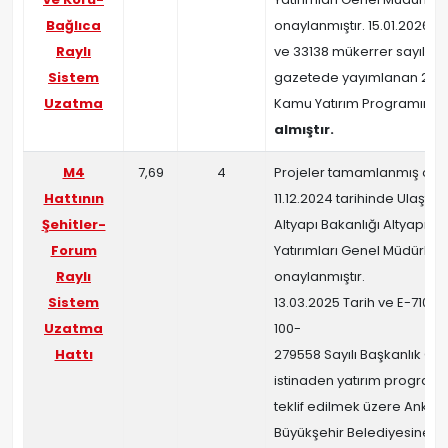
Bağlıca
onaylanmıştır. 15.01.2026 ta
Raylı
ve 33138 mükerrer sayılı r
Sistem
gazetede yayımlanan 2026 
Uzatma
Kamu Yatırım Programın d
almıştır.
M4
7,69
4
Projeler tamamlanmış olu
Hattının
11.12.2024 tarihinde Ulaştır
Şehitler-
Altyapı Bakanlığı Altyapı
Forum
Yatırımları Genel Müdürlü
Raylı
onaylanmıştır.
Sistem
13.03.2025 Tarih ve E-710111
Uzatma
100-
Hattı
279558 Sayılı Başkanlık Olu
istinaden yatırım program
teklif edilmek üzere Ankar
Büyükşehir Belediyesine