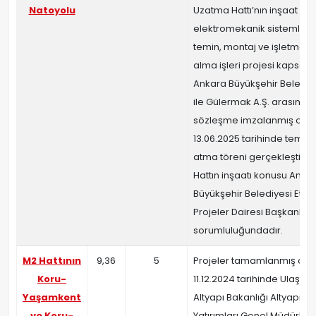
Natoyolu
Uzatma Hattı’nın inşaat ve
elektromekanik sistemleri
temin, montaj ve işletmey
alma işleri projesi kapsa
Ankara Büyükşehir Belediy
ile Gülermak A.Ş. arasında
sözleşme imzalanmış olup
13.06.2025 tarihinde temel
atma töreni gerçekleştirilmi
Hattın inşaatı konusu Anka
Büyükşehir Belediyesi Etüt
Projeler Dairesi Başkanlığı
sorumluluğundadır.
M2 Hattının
9,36
5
Projeler tamamlanmış olu
Koru-
11.12.2024 tarihinde Ulaştır
Yaşamkent
Altyapı Bakanlığı Altyapı
ve Koru-
Yatırımları Genel Müdürlü