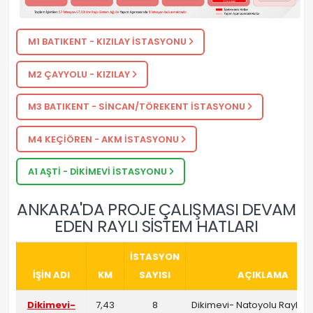
M1 BATIKENT - KIZILAY İSTASYONU
M2 ÇAYYOLU - KIZILAY
M3 BATIKENT - SİNCAN/TÖREKENT İSTASYONU
M4 KEÇİÖREN - AKM İSTASYONU
A1 AŞTİ - DİKİMEVİ İSTASYONU
ANKARA'DA PROJE ÇALIŞMASI DEVAM
EDEN RAYLI SİSTEM HATLARI
İSTASYON
İŞİN ADI
KM
SAYISI
AÇIKLAMA
Dikimevi-
7,43
8
Dikimevi- Natoyolu Raylı S