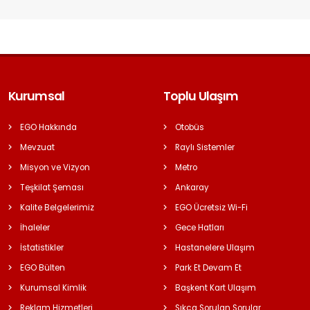
Kurumsal
Toplu Ulaşım
EGO Hakkında
Otobüs
Mevzuat
Raylı Sistemler
Misyon ve Vizyon
Metro
Teşkilat Şeması
Ankaray
Kalite Belgelerimiz
EGO Ücretsiz Wi-Fi
İhaleler
Gece Hatları
İstatistikler
Hastanelere Ulaşım
EGO Bülten
Park Et Devam Et
Kurumsal Kimlik
Başkent Kart Ulaşım
Reklam Hizmetleri
Sıkça Sorulan Sorular