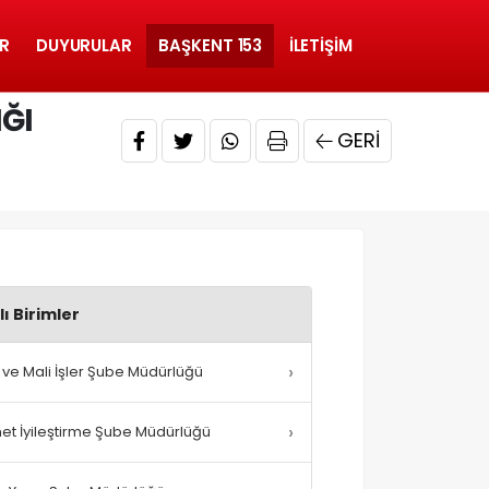
R
DUYURULAR
BAŞKENT 153
İLETIŞIM
IĞI
GERI
ı Birimler
›
i ve Mali İşler Şube Müdürlüğü
›
et İyileştirme Şube Müdürlüğü