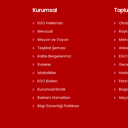
Kurumsal
Toplu
EGO Hakkında
Otob
Mevzuat
Raylı
Misyon ve Vizyon
Metr
Teşkilat Şeması
Anka
Kalite Belgelerimiz
EGO Ü
İhaleler
Gece
İstatistikler
Hast
EGO Bülten
Park
Kurumsal Kimlik
Başk
Reklam Hizmetleri
Sıkç
Bilgi Güvenliği Politikası