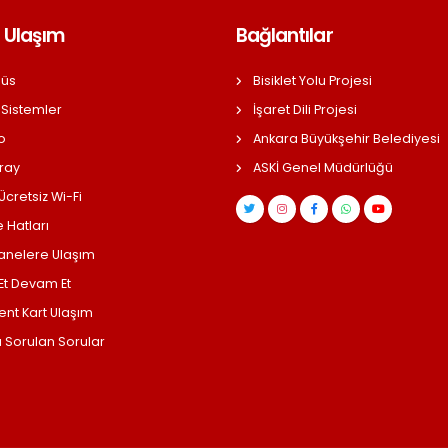
 Ulaşım
Bağlantılar
üs
Bisiklet Yolu Projesi
 Sistemler
İşaret Dili Projesi
o
Ankara Büyükşehir Belediyesi
ray
ASKİ Genel Müdürlüğü
cretsiz Wi-Fi
 Hatları
anelere Ulaşım
 Et Devam Et
ent Kart Ulaşım
a Sorulan Sorular