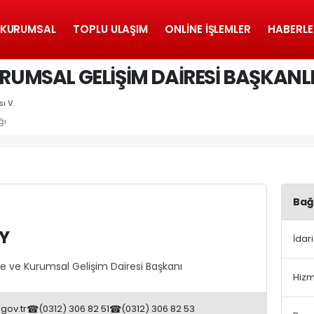
KURUMSAL
TOPLU ULAŞIM
ONLINE İŞLEMLER
HABERLE
URUMSAL GELIŞIM DAIRESI BAŞKANL
ı V.
ğı
Bağl
AY
İdar
me ve Kurumsal Gelişim Dairesi Başkanı
Hizm
gov.tr
☎
(0312) 306 82 51
☎
(0312) 306 82 53