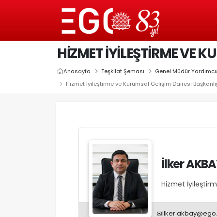
HIZMET İYILEŞTIRME VE K
Anasayfa
Teşkilat Şeması
Genel Müdür Yardımcıs
Hizmet İyileştirme ve Kurumsal Gelişim Dairesi Başkanlı
İlker AKB
Hizmet İyileştir
✉
ilker.akbay@ego.