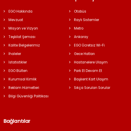
EGO Hakkında
Otobüs
Mevzuat
Raylı Sistemler
Misyon ve Vizyon
Metro
Teşkilat Şeması
Ankaray
Kalite Belgelerimiz
EGO Ücretsiz Wi-Fi
İhaleler
Gece Hatları
İstatistikler
Hastanelere Ulaşım
EGO Bülten
Park Et Devam Et
Kurumsal Kimlik
Başkent Kart Ulaşım
Reklam Hizmetleri
Sıkça Sorulan Sorular
Bilgi Güvenliği Politikası
Bağlantılar