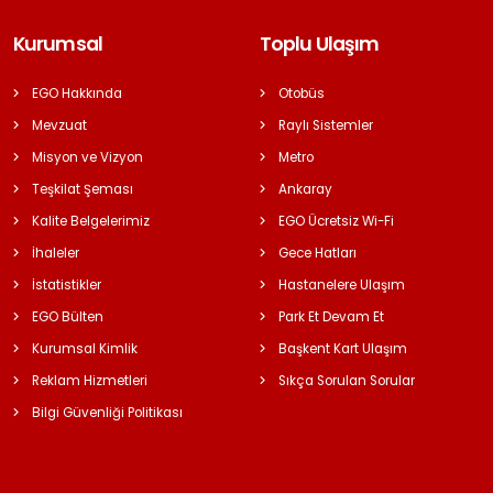
Kurumsal
Toplu Ulaşım
EGO Hakkında
Otobüs
Mevzuat
Raylı Sistemler
Misyon ve Vizyon
Metro
Teşkilat Şeması
Ankaray
Kalite Belgelerimiz
EGO Ücretsiz Wi-Fi
İhaleler
Gece Hatları
İstatistikler
Hastanelere Ulaşım
EGO Bülten
Park Et Devam Et
Kurumsal Kimlik
Başkent Kart Ulaşım
Reklam Hizmetleri
Sıkça Sorulan Sorular
Bilgi Güvenliği Politikası