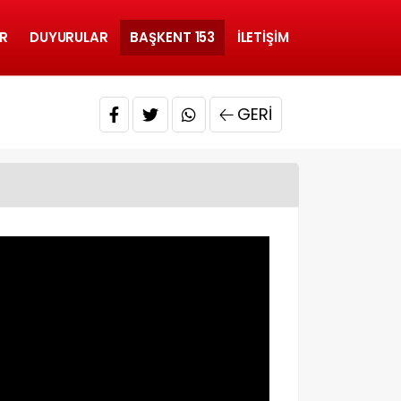
R
DUYURULAR
BAŞKENT 153
İLETIŞIM
GERI