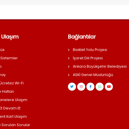
 Ulaşım
Bağlantılar
üs
Bisiklet Yolu Projesi
 Sistemler
İşaret Dili Projesi
o
Ankara Büyükşehir Belediyesi
ray
ASKİ Genel Müdürlüğü
cretsiz Wi-Fi
 Hatları
anelere Ulaşım
 Et Devam Et
ent Kart Ulaşım
a Sorulan Sorular