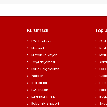
Kurumsal
Toplu
EGO Hakkında
Otob
Mevzuat
Raylı
Misyon ve Vizyon
Metr
Teşkilat Şeması
Anka
Kalite Belgelerimiz
EGO Ü
İhaleler
Gece
İstatistikler
Hast
EGO Bülten
Park
Kurumsal Kimlik
Başk
Reklam Hizmetleri
Sıkç