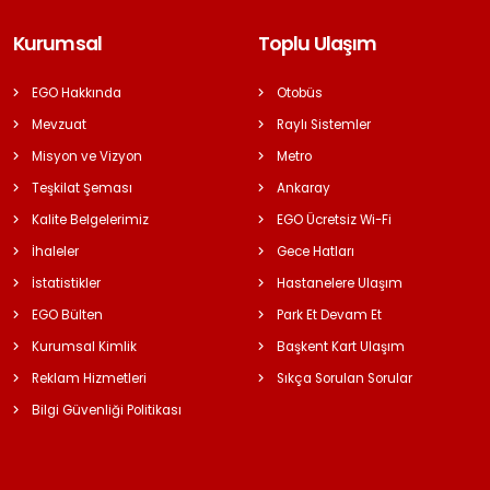
Kurumsal
Toplu Ulaşım
EGO Hakkında
Otobüs
Mevzuat
Raylı Sistemler
Misyon ve Vizyon
Metro
Teşkilat Şeması
Ankaray
Kalite Belgelerimiz
EGO Ücretsiz Wi-Fi
İhaleler
Gece Hatları
İstatistikler
Hastanelere Ulaşım
EGO Bülten
Park Et Devam Et
Kurumsal Kimlik
Başkent Kart Ulaşım
Reklam Hizmetleri
Sıkça Sorulan Sorular
Bilgi Güvenliği Politikası