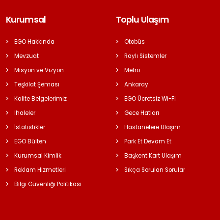
Kurumsal
Toplu Ulaşım
EGO Hakkında
Otobüs
Mevzuat
Raylı Sistemler
Misyon ve Vizyon
Metro
Teşkilat Şeması
Ankaray
Kalite Belgelerimiz
EGO Ücretsiz Wi-Fi
İhaleler
Gece Hatları
İstatistikler
Hastanelere Ulaşım
EGO Bülten
Park Et Devam Et
Kurumsal Kimlik
Başkent Kart Ulaşım
Reklam Hizmetleri
Sıkça Sorulan Sorular
Bilgi Güvenliği Politikası