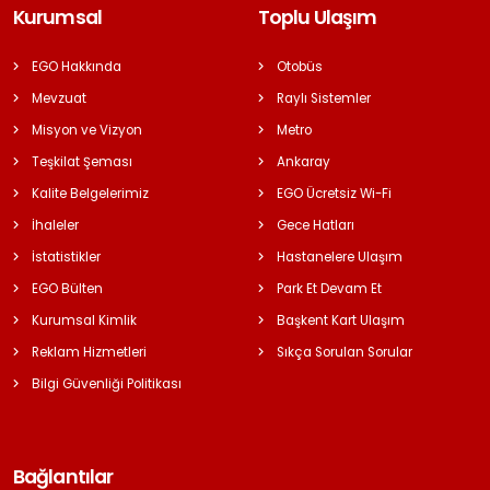
Kurumsal
Toplu Ulaşım
EGO Hakkında
Otobüs
Mevzuat
Raylı Sistemler
Misyon ve Vizyon
Metro
Teşkilat Şeması
Ankaray
Kalite Belgelerimiz
EGO Ücretsiz Wi-Fi
İhaleler
Gece Hatları
İstatistikler
Hastanelere Ulaşım
EGO Bülten
Park Et Devam Et
Kurumsal Kimlik
Başkent Kart Ulaşım
Reklam Hizmetleri
Sıkça Sorulan Sorular
Bilgi Güvenliği Politikası
Bağlantılar