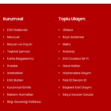
Kurumsal
Toplu Ulaşım
EGO Hakkında
Otobüs
Mevzuat
Raylı Sistemler
Misyon ve Vizyon
Metro
Teşkilat Şeması
Ankaray
Kalite Belgelerimiz
EGO Ücretsiz Wi-Fi
İhaleler
Gece Hatları
İstatistikler
Hastanelere Ulaşım
EGO Bülten
Park Et Devam Et
Kurumsal Kimlik
Başkent Kart Ulaşım
Reklam Hizmetleri
Sıkça Sorulan Sorular
Bilgi Güvenliği Politikası