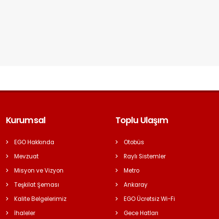
Kurumsal
Toplu Ulaşım
EGO Hakkında
Otobüs
Mevzuat
Raylı Sistemler
Misyon ve Vizyon
Metro
Teşkilat Şeması
Ankaray
Kalite Belgelerimiz
EGO Ücretsiz Wi-Fi
İhaleler
Gece Hatları