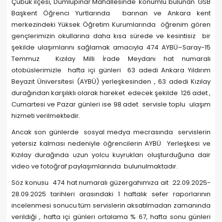
Çubuk ilçesi, Dumlupınar Mahallesinde konumlu bulunan GSB
Başkent Öğrenci Yurtlarında barınan ve Ankara kent
merkezindeki Yüksek Öğretim Kurumlarında öğrenim gören
gençlerimizin okullarına daha kısa sürede ve kesintisiz bir
şekilde ulaşımlarını sağlamak amacıyla 474 AYBÜ–Saray-15
Temmuz Kızılay Milli İrade Meydanı hat numaralı
otobüslerimizle hafta içi günleri 63 adedi Ankara Yıldırım
Beyazıt Üniversitesi (AYBÜ) yerleşkesinden , 63 adedi Kızılay
durağından karşılıklı olarak hareket edecek şekilde 126 adet ,
Cumartesi ve Pazar günleri ise 98 adet servisle toplu ulaşım
hizmeti verilmektedir.
Ancak son günlerde sosyal medya mecrasında servislerin
yetersiz kalması nedeniyle öğrencilerin AYBÜ Yerleşkesi ve
Kızılay durağında uzun yolcu kuyrukları oluşturduğuna dair
video ve fotoğraf paylaşımlarında bulunulmaktadır.
Söz konusu 474 hat numaralı güzergahımıza ait 22.09.2025-
28.09.2025 tarihleri arasındaki 1 haftalık sefer raporlarının
incelenmesi sonucu tüm servislerin aksatılmadan zamanında
verildiği , hafta içi günleri ortalama % 67, hafta sonu günleri