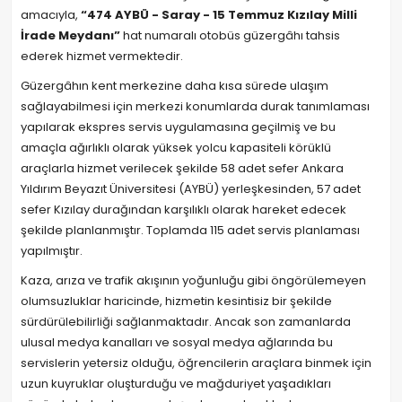
amacıyla,
“474 AYBÜ - Saray - 15 Temmuz Kızılay Milli
İrade Meydanı”
hat numaralı otobüs güzergâhı tahsis
ederek hizmet vermektedir.
Güzergâhın kent merkezine daha kısa sürede ulaşım
sağlayabilmesi için merkezi konumlarda durak tanımlaması
yapılarak ekspres servis uygulamasına geçilmiş ve bu
amaçla ağırlıklı olarak yüksek yolcu kapasiteli körüklü
araçlarla hizmet verilecek şekilde 58 adet sefer Ankara
Yıldırım Beyazıt Üniversitesi (AYBÜ) yerleşkesinden, 57 adet
sefer Kızılay durağından karşılıklı olarak hareket edecek
şekilde planlanmıştır. Toplamda 115 adet servis planlaması
yapılmıştır.
Kaza, arıza ve trafik akışının yoğunluğu gibi öngörülemeyen
olumsuzluklar haricinde, hizmetin kesintisiz bir şekilde
sürdürülebilirliği sağlanmaktadır. Ancak son zamanlarda
ulusal medya kanalları ve sosyal medya ağlarında bu
servislerin yetersiz olduğu, öğrencilerin araçlara binmek için
uzun kuyruklar oluşturduğu ve mağduriyet yaşadıkları