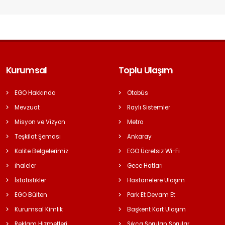
Kurumsal
Toplu Ulaşım
EGO Hakkında
Otobüs
Mevzuat
Raylı Sistemler
Misyon ve Vizyon
Metro
Teşkilat Şeması
Ankaray
Kalite Belgelerimiz
EGO Ücretsiz Wi-Fi
İhaleler
Gece Hatları
İstatistikler
Hastanelere Ulaşım
EGO Bülten
Park Et Devam Et
Kurumsal Kimlik
Başkent Kart Ulaşım
Reklam Hizmetleri
Sıkça Sorulan Sorular