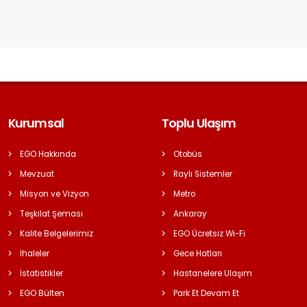
Kurumsal
Toplu Ulaşım
EGO Hakkında
Otobüs
Mevzuat
Raylı Sistemler
Misyon ve Vizyon
Metro
Teşkilat Şeması
Ankaray
Kalite Belgelerimiz
EGO Ücretsiz Wi-Fi
İhaleler
Gece Hatları
İstatistikler
Hastanelere Ulaşım
EGO Bülten
Park Et Devam Et