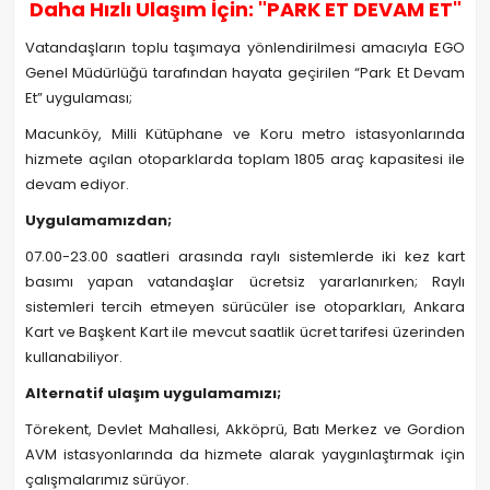
Daha Hızlı Ulaşım İçin: "PARK ET DEVAM ET"
Vatandaşların toplu taşımaya yönlendirilmesi amacıyla EGO
Genel Müdürlüğü tarafından hayata geçirilen “Park Et Devam
Et” uygulaması;
Macunköy, Milli Kütüphane ve Koru metro istasyonlarında
hizmete açılan otoparklarda toplam 1805 araç kapasitesi ile
devam ediyor.
Uygulamamızdan;
07.00-23.00 saatleri arasında raylı sistemlerde iki kez kart
basımı yapan vatandaşlar ücretsiz yararlanırken; Raylı
sistemleri tercih etmeyen sürücüler ise otoparkları, Ankara
Kart ve Başkent Kart ile mevcut saatlik ücret tarifesi üzerinden
kullanabiliyor.
Alternatif ulaşım uygulamamızı;
Törekent, Devlet Mahallesi, Akköprü, Batı Merkez ve Gordion
AVM istasyonlarında da hizmete alarak yaygınlaştırmak için
çalışmalarımız sürüyor.