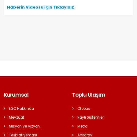
Haberin Videosu İçin Tıklayınız
Kurumsal
Toplu Ulaşım
EGO Hakkında
Otobüs
Mevzuat
Raylı Sistemler
Misyon ve Vizyon
Metro
Teşkilat Şeması
Ankaray