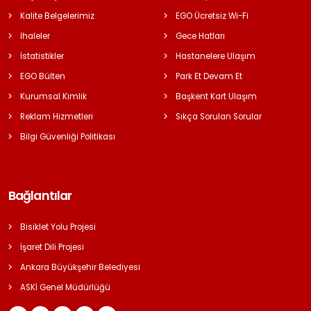
Kalite Belgelerimiz
EGO Ücretsiz Wi-Fi
İhaleler
Gece Hatları
İstatistikler
Hastanelere Ulaşım
EGO Bülten
Park Et Devam Et
Kurumsal Kimlik
Başkent Kart Ulaşım
Reklam Hizmetleri
Sıkça Sorulan Sorular
Bilgi Güvenliği Politikası
Bağlantılar
Bisiklet Yolu Projesi
İşaret Dili Projesi
Ankara Büyükşehir Belediyesi
ASKİ Genel Müdürlüğü