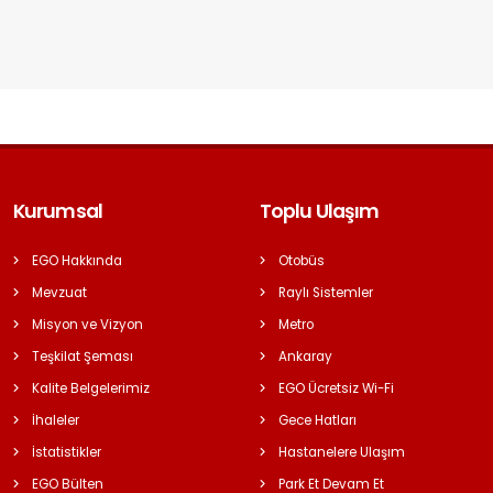
Kurumsal
Toplu Ulaşım
EGO Hakkında
Otobüs
Mevzuat
Raylı Sistemler
Misyon ve Vizyon
Metro
Teşkilat Şeması
Ankaray
Kalite Belgelerimiz
EGO Ücretsiz Wi-Fi
İhaleler
Gece Hatları
İstatistikler
Hastanelere Ulaşım
EGO Bülten
Park Et Devam Et