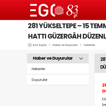
281 YÜKSELTEPE – 15 TEM
HATTI GÜZERGÂH DÜZENL
Ana Sayfa
Haber ve Duyurular
Haberler
Haber ve Duyurular
28
DÜ
Haberler
Duyurular
2
D
Et
be