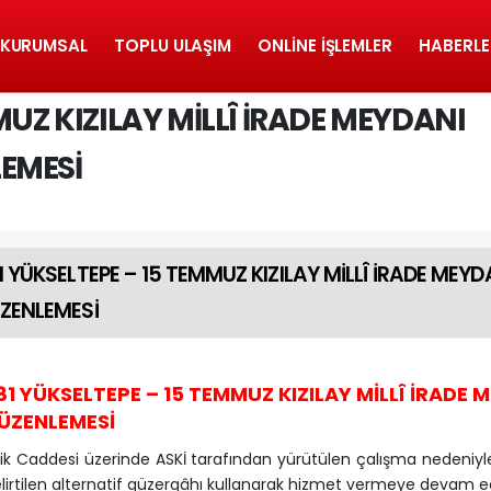
KURUMSAL
TOPLU ULAŞIM
ONLINE İŞLEMLER
HABERLE
MUZ KIZILAY MİLLÎ İRADE MEYDANI
EMESİ
1 YÜKSELTEPE – 15 TEMMUZ KIZILAY MİLLÎ İRADE MEY
ZENLEMESİ
81 YÜKSELTEPE – 15 TEMMUZ KIZILAY MİLLÎ İRADE
ÜZENLEMESİ
lik Caddesi üzerinde ASKİ tarafından yürütülen çalışma nedeniyle,
lirtilen alternatif güzergâhı kullanarak hizmet vermeye devam e