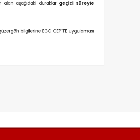
r alan aşağıdaki duraklar
geçici süreyle
güzergâh bilgilerine EGO CEP’TE uygulaması