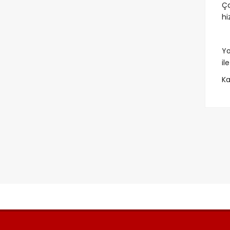
Ça
hi
Yo
il
Ka