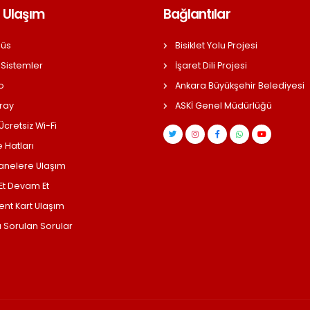
 Ulaşım
Bağlantılar
üs
Bisiklet Yolu Projesi
 Sistemler
İşaret Dili Projesi
o
Ankara Büyükşehir Belediyesi
ray
ASKİ Genel Müdürlüğü
cretsiz Wi-Fi
 Hatları
anelere Ulaşım
 Et Devam Et
ent Kart Ulaşım
a Sorulan Sorular