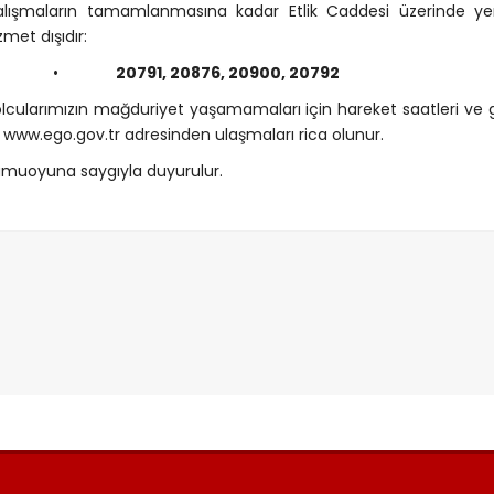
lışmaların tamamlanmasına kadar Etlik Caddesi üzerinde ye
zmet dışıdır:
•
20791, 20876, 20900, 20792
lcularımızın mağduriyet yaşamamaları için hareket saatleri ve 
e www.ego.gov.tr adresinden ulaşmaları rica olunur.
muoyuna saygıyla duyurulur.