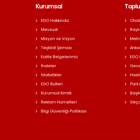
Kurumsal
Toplu
EGO Hakkında
Otob
Mevzuat
Raylı
Misyon ve Vizyon
Metr
Teşkilat Şeması
Anka
Kalite Belgelerimiz
EGO Ü
İhaleler
Gece
İstatistikler
Hast
EGO Bülten
Park
Kurumsal Kimlik
Başk
Reklam Hizmetleri
Sıkç
Bilgi Güvenliği Politikası