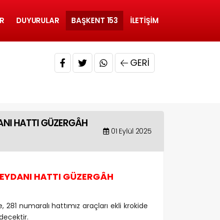
R
DUYURULAR
BAŞKENT 153
İLETIŞIM
GERI
DANI HATTI GÜZERGÂH
01 Eylül 2025
 MEYDANI HATTI GÜZERGÂH
 281 numaralı hattımız araçları ekli krokide
decektir.