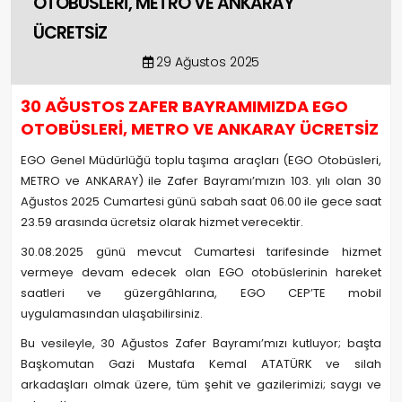
OTOBÜSLERİ, METRO VE ANKARAY
ÜCRETSİZ
29 Ağustos 2025
30 AĞUSTOS ZAFER BAYRAMIMIZDA EGO
OTOBÜSLERİ, METRO VE ANKARAY ÜCRETSİZ
EGO Genel Müdürlüğü toplu taşıma araçları (EGO Otobüsleri,
METRO ve ANKARAY) ile Zafer Bayramı’mızın 103. yılı olan 30
Ağustos 2025 Cumartesi günü sabah saat 06.00 ile gece saat
23.59 arasında ücretsiz olarak hizmet verecektir.
30.08.2025 günü mevcut Cumartesi tarifesinde hizmet
vermeye devam edecek olan EGO otobüslerinin hareket
saatleri ve güzergâhlarına, EGO CEP’TE mobil
uygulamasından ulaşabilirsiniz.
Bu vesileyle, 30 Ağustos Zafer Bayramı’mızı kutluyor; başta
Başkomutan Gazi Mustafa Kemal ATATÜRK ve silah
arkadaşları olmak üzere, tüm şehit ve gazilerimizi; saygı ve