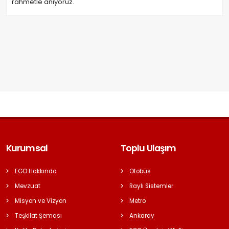
rahmetle anıyoruz.
Kurumsal
Toplu Ulaşım
EGO Hakkında
Otobüs
Mevzuat
Raylı Sistemler
Misyon ve Vizyon
Metro
Teşkilat Şeması
Ankaray