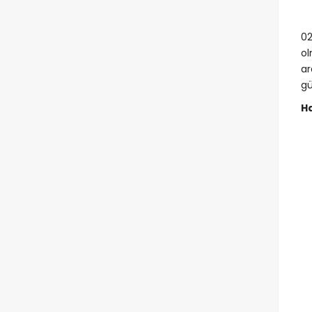
02
ol
ar
gü
Ha
1
2
3
4
5
6
7
8