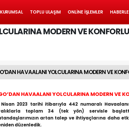
KURUMSAL
TOPLU ULAŞIM
ONLINE İŞLEMLER
HABERLE
LCULARINA MODERN VE KONFORL
O’DAN HAVAALANI YOLCULARINA MODERN VE KONFO
GO’DAN HAVAALANI YOLCULARINA MODERN VE KO
 Nisan 2023 tarihi itibarıyla 442 numaralı Havaalan
ralıklarla toplam 34 (tek yön) servisle başlatt
atandaşlarımızın artan talep ve ihtiyaçlarına daha etk
eniden düzenledik.