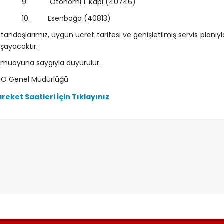
. Otonomi 1. Kapı (40746)
0. Esenboğa (40813)
tandaşlarımız, uygun ücret tarifesi ve genişletilmiş servis planı
şayacaktır.
muoyuna saygıyla duyurulur.
GO Genel Müdürlüğü
reket Saatleri İçin Tıklayınız