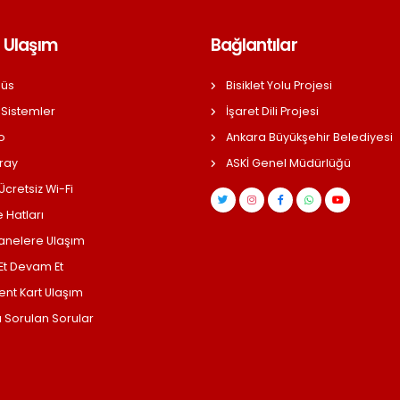
 Ulaşım
Bağlantılar
üs
Bisiklet Yolu Projesi
 Sistemler
İşaret Dili Projesi
o
Ankara Büyükşehir Belediyesi
ray
ASKİ Genel Müdürlüğü
cretsiz Wi-Fi
 Hatları
anelere Ulaşım
 Et Devam Et
ent Kart Ulaşım
a Sorulan Sorular