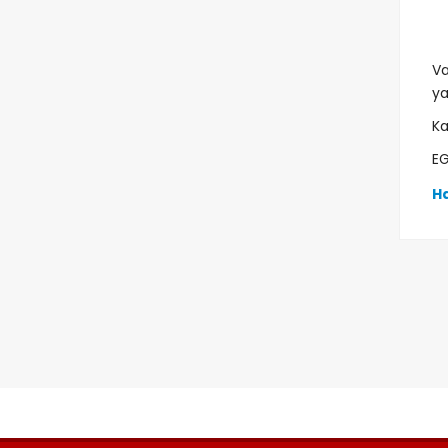
9
1
Va
ya
Ka
E
Ha