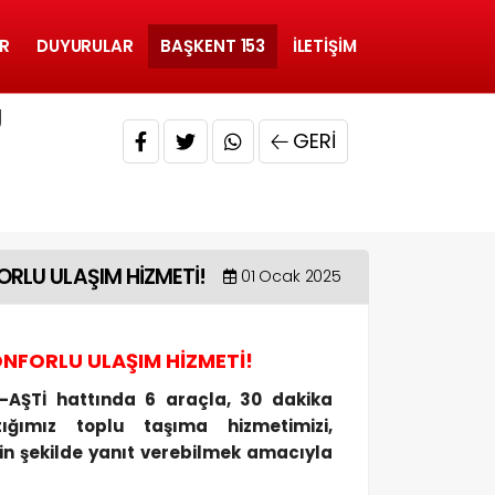
R
DUYURULAR
BAŞKENT 153
İLETIŞIM
U
GERI
RLU ULAŞIM HİZMETİ!
01 Ocak 2025
NFORLU ULAŞIM HİZMETİ!
ı-AŞTİ hattında 6 araçla, 30 dakika
ığımız toplu taşıma hizmetimizi,
in şekilde yanıt verebilmek amacıyla