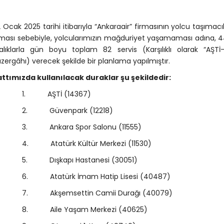
 Ocak 2025 tarihi itibarıyla “Ankaraair” firmasının yolcu taşımacıl
ması sebebiyle, yolcularımızın mağduriyet yaşamaması adına, 44
alıklarla gün boyu toplam 82 servis (Karşılıklı olarak “AŞTİ-
zergâhı) verecek şekilde bir planlama yapılmıştır.
ttımızda kullanılacak duraklar şu şekildedir:
. AŞTİ (14367)
. Güvenpark (12218)
. Ankara Spor Salonu (11555)
. Atatürk Kültür Merkezi (11530)
. Dışkapı Hastanesi (30051)
. Atatürk İmam Hatip Lisesi (40487)
. Akşemsettin Camii Durağı (40079)
. Aile Yaşam Merkezi (40625)