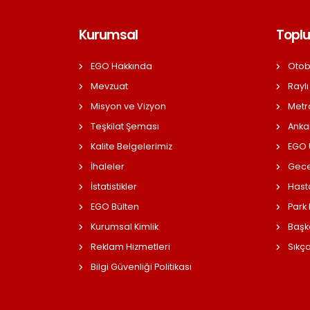
Kurumsal
Toplu
EGO Hakkında
Otob
Mevzuat
Raylı
Misyon ve Vizyon
Metr
Teşkilat Şeması
Anka
Kalite Belgelerimiz
EGO Ü
İhaleler
Gece
İstatistikler
Hast
EGO Bülten
Park
Kurumsal Kimlik
Başk
Reklam Hizmetleri
Sıkç
Bilgi Güvenliği Politikası