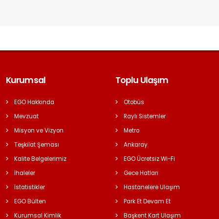
Kurumsal
Toplu Ulaşım
EGO Hakkında
Otobüs
Mevzuat
Raylı Sistemler
Misyon ve Vizyon
Metro
Teşkilat Şeması
Ankaray
Kalite Belgelerimiz
EGO Ücretsiz Wi-Fi
İhaleler
Gece Hatları
İstatistikler
Hastanelere Ulaşım
EGO Bülten
Park Et Devam Et
Kurumsal Kimlik
Başkent Kart Ulaşım