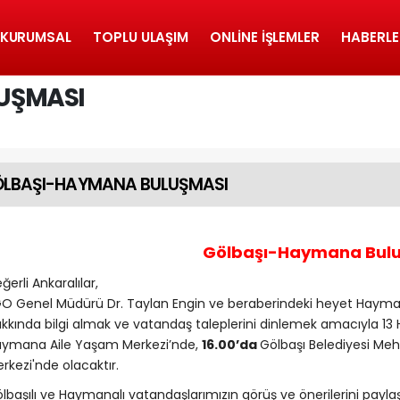
KURUMSAL
TOPLU ULAŞIM
ONLINE İŞLEMLER
HABERLE
UŞMASI
LBAŞI-HAYMANA BULUŞMASI
Gölbaşı-Haymana Bul
ğerli Ankaralılar,
O Genel Müdürü Dr. Taylan Engin ve beraberindeki heyet Haymana 
kkında bilgi almak ve vatandaş taleplerini dinlemek amacıyla 1
ymana Aile Yaşam Merkezi’nde,
16.00’da
Gölbaşı Belediyesi Meh
rkezi'nde olacaktır.
lbaşılı ve Haymanalı vatandaşlarımızın görüş ve önerilerini paylaş