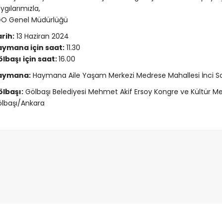
ygılarımızla,
GO Genel Müdürlüğü
rih:
13 Haziran 2024
aymana için saat:
11.30
lbaşı için saat:
16.00
aymana:
Haymana Aile Yaşam Merkezi Medrese Mahallesi İnci 
lbaşı:
Gölbaşı Belediyesi Mehmet Akif Ersoy Kongre ve Kültür M
lbaşı/Ankara