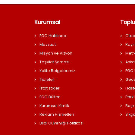
Kurumsal
Toplu
EGO Hakkında
Otob
Mevzuat
Raylı
Misyon ve Vizyon
Metr
Teşkilat Şeması
Anka
Kalite Belgelerimiz
EGO Ü
İhaleler
Gece
İstatistikler
Hast
EGO Bülten
Park
Kurumsal Kimlik
Başk
Reklam Hizmetleri
Sıkç
Bilgi Güvenliği Politikası