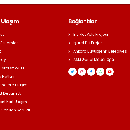
 Ulaşım
Bağlantılar
üs
Bisiklet Yolu Projesi
 Sistemler
İşaret Dili Projesi
o
Ankara Büyükşehir Belediyesi
ray
ASKİ Genel Müdürlüğü
cretsiz Wi-Fi
 Hatları
anelere Ulaşım
 Et Devam Et
ent Kart Ulaşım
a Sorulan Sorular