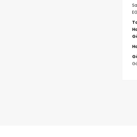
Sa
E
Ta
H
Gö
H
Gö
Gö