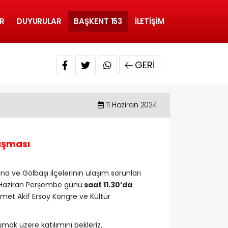
R
DUYURULAR
BAŞKENT 153
İLETIŞIM
GERI
11 Haziran 2024
uşması
ve Gölbaşı ilçelerinin ulaşım sorunları
3 Haziran Perşembe günü
saat 11.30’da
met Akif Ersoy Kongre ve Kültür
mak üzere katılımını bekleriz.