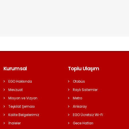
Kurumsal
Toplu Ulaşım
EGO Hakkında
Otobüs
Mevzuat
Raylı Sistemler
Misyon ve Vizyon
Metro
Teşkilat Şeması
Ankaray
Kalite Belgelerimiz
EGO Ücretsiz Wi-Fi
İhaleler
Gece Hatları