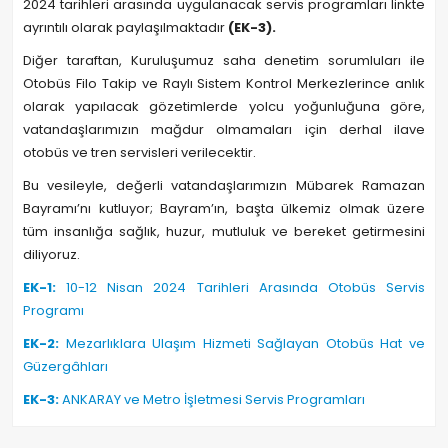
2024 tarihleri arasında uygulanacak servis programları linkte
ayrıntılı olarak paylaşılmaktadır
(EK-3).
Diğer taraftan, Kuruluşumuz saha denetim sorumluları ile
Otobüs Filo Takip ve Raylı Sistem Kontrol Merkezlerince anlık
olarak yapılacak gözetimlerde yolcu yoğunluğuna göre,
vatandaşlarımızın mağdur olmamaları için derhal ilave
otobüs ve tren servisleri verilecektir.
Bu vesileyle, değerli vatandaşlarımızın Mübarek Ramazan
Bayramı’nı kutluyor; Bayram’ın, başta ülkemiz olmak üzere
tüm insanlığa sağlık, huzur, mutluluk ve bereket getirmesini
diliyoruz.
EK-1:
10-12 Nisan 2024 Tarihleri Arasında Otobüs Servis
Programı
EK-2:
Mezarlıklara Ulaşım Hizmeti Sağlayan Otobüs Hat ve
Güzergâhları
EK-3:
ANKARAY ve Metro İşletmesi Servis Programları