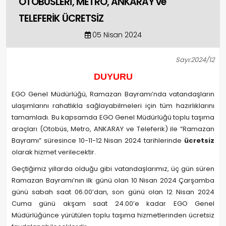
OTOBÜSLERİ, METRO, ANKARAY ve
TELEFERİK ÜCRETSİZ
05 Nisan 2024
Sayı:2024/12
DUYURU
EGO Genel Müdürlüğü, Ramazan Bayramı’nda vatandaşların
ulaşımlarını rahatlıkla sağlayabilmeleri için tüm hazırlıklarını
tamamladı. Bu kapsamda EGO Genel Müdürlüğü toplu taşıma
araçları (Otobüs, Metro, ANKARAY ve Teleferik) ile “Ramazan
Bayramı” süresince 10-11-12 Nisan 2024 tarihlerinde
ücretsiz
olarak hizmet verilecektir.
Geçtiğimiz yıllarda olduğu gibi vatandaşlarımız, üç gün süren
Ramazan Bayramı’nın ilk günü olan 10 Nisan 2024 Çarşamba
günü sabah saat 06.00’dan, son günü olan 12 Nisan 2024
Cuma günü akşam saat 24.00’e kadar EGO Genel
Müdürlüğünce yürütülen toplu taşıma hizmetlerinden ücretsiz