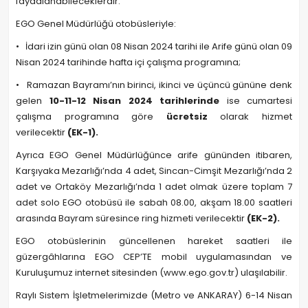
faydalanabileceklerdir.
EGO Genel Müdürlüğü otobüsleriyle:
• İdari izin günü olan 08 Nisan 2024 tarihi ile Arife günü olan 09
Nisan 2024 tarihinde hafta içi çalışma programına;
• Ramazan Bayramı’nın birinci, ikinci ve üçüncü gününe denk
gelen
10-11-12 Nisan 2024 tarihlerinde
ise cumartesi
çalışma programına göre
ücretsiz
olarak hizmet
verilecektir
(EK-1).
Ayrıca EGO Genel Müdürlüğünce arife gününden itibaren,
Karşıyaka Mezarlığı’nda 4 adet, Sincan-Cimşit Mezarlığı’nda 2
adet ve Ortaköy Mezarlığı’nda 1 adet olmak üzere toplam 7
adet solo EGO otobüsü ile sabah 08.00, akşam 18.00 saatleri
arasında Bayram süresince ring hizmeti verilecektir
(EK-2).
EGO otobüslerinin güncellenen hareket saatleri ile
güzergâhlarına EGO CEP’TE mobil uygulamasından ve
Kuruluşumuz internet sitesinden (www.ego.gov.tr) ulaşılabilir.
Raylı Sistem İşletmelerimizde (Metro ve ANKARAY) 6-14 Nisan